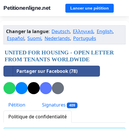
Petitionenligne.net
Lancer une pétition
Changer la langue
:
Deutsch
,
Ελληνικά
,
English
,
Español
,
Suomi
,
Nederlands
,
Português
UNITED FOR HOUSING - OPEN LETTER
FROM TENANTS WORLDWIDE
Partager sur Facebook (78)
Pétition
Signatures
409
Politique de confidentialité