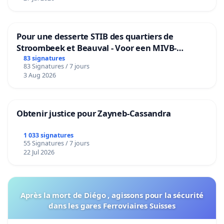
Pour une desserte STIB des quartiers de
Stroombeek et Beauval - Voor een MIVB-
bediening van de wijken Strombeek en Het
83 signatures
83 Signatures / 7 jours
Voor
3 Aug 2026
Obtenir justice pour Zayneb-Cassandra
1 033 signatures
55 Signatures / 7 jours
22 Jul 2026
Après la mort de Diégo , agissons pour la sécurité
dans les gares Ferroviaires Suisses