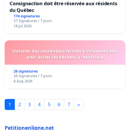
Consignaction doit être réservée aux résidents
du Québec
174 signatures
27 Signatures / 7 jours
18 Jul 2026
Installer des conteneurs fermés à Villaverde Alto
pour éviter les déchets à l'extérieur
26 signatures
26 Signatures / 7 jours
6 Aug 2026
1
2
3
4
5
6
7
»
Petitionenligne.net