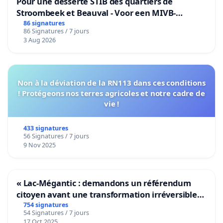
Pour une desserte STIB des quartiers de
Stroombeek et Beauval - Voor een MIVB-
bediening van de wijken Strombeek en Het
86 signatures
86 Signatures / 7 jours
Voor
3 Aug 2026
Non à la déviation de la RN113 dans ces conditions
! Protégeons nos terres agricoles et notre cadre de
vie !
433 signatures
56 Signatures / 7 jours
9 Nov 2025
« Lac-Mégantic : demandons un référendum
citoyen avant une transformation irréversible
de notre territoire »
754 signatures
54 Signatures / 7 jours
17 Oct 2025