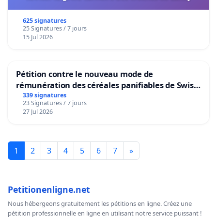
625 signatures
25 Signatures / 7 jours
15 Jul 2026
Pétition contre le nouveau mode de
rémunération des céréales panifiables de Swiss
granum basé sur la teneur en protéines
339 signatures
23 Signatures / 7 jours
27 Jul 2026
1
2
3
4
5
6
7
»
Petitionenligne.net
Nous hébergeons gratuitement les pétitions en ligne. Créez une
pétition professionnelle en ligne en utilisant notre service puissant !