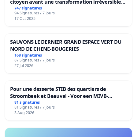
citoyen avant une transformation irréversible
de notre territoire »
747 signatures
94 Signatures / 7 jours
17 Oct 2025
SAUVONS LE DERNIER GRAND ESPACE VERT DU
NORD DE CHENE-BOUGERIES
168 signatures
87 Signatures / 7 jours
27 Jul 2026
Pour une desserte STIB des quartiers de
Stroombeek et Beauval - Voor een MIVB-
bediening van de wijken Strombeek en Het
81 signatures
81 Signatures / 7 jours
Voor
3 Aug 2026