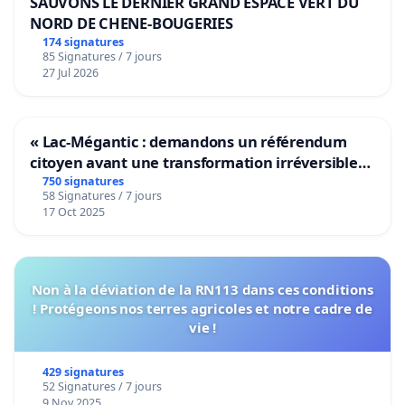
SAUVONS LE DERNIER GRAND ESPACE VERT DU
NORD DE CHENE-BOUGERIES
174 signatures
85 Signatures / 7 jours
27 Jul 2026
« Lac-Mégantic : demandons un référendum
citoyen avant une transformation irréversible
de notre territoire »
750 signatures
58 Signatures / 7 jours
17 Oct 2025
Non à la déviation de la RN113 dans ces conditions
! Protégeons nos terres agricoles et notre cadre de
vie !
429 signatures
52 Signatures / 7 jours
9 Nov 2025