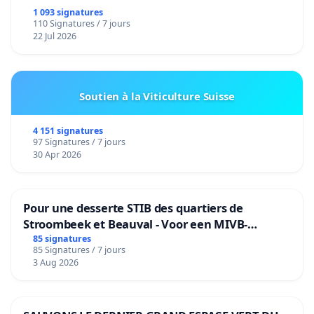
1 093 signatures
110 Signatures / 7 jours
22 Jul 2026
Soutien à la Viticulture Suisse
4 151 signatures
97 Signatures / 7 jours
30 Apr 2026
Pour une desserte STIB des quartiers de
Stroombeek et Beauval - Voor een MIVB-
bediening van de wijken Strombeek en Het
85 signatures
85 Signatures / 7 jours
Voor
3 Aug 2026