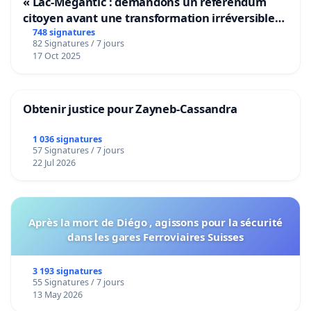
« Lac-Mégantic : demandons un référendum
citoyen avant une transformation irréversible
de notre territoire »
748 signatures
82 Signatures / 7 jours
17 Oct 2025
Obtenir justice pour Zayneb-Cassandra
1 036 signatures
57 Signatures / 7 jours
22 Jul 2026
Après la mort de Diégo , agissons pour la sécurité
dans les gares Ferroviaires Suisses
3 193 signatures
55 Signatures / 7 jours
13 May 2026