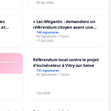
30 Apr 2026
des
« Lac-Mégantic : demandons un
 et
référendum citoyen avant une
-
transformation irréversible de
748 signatures
82 Signatures / 7 jours
notre territoire »
17 Oct 2025
Référendum local contre le projet
Knokke-Het
d'incinérateur à Vitry-sur-Seine
731 signatures
42 Signatures / 7 jours
5 Jul 2026