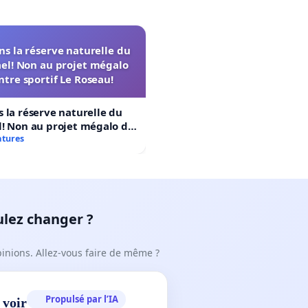
s la réserve naturelle du
el! Non au projet mégalo
ntre sportif Le Roseau!
 la réserve naturelle du
! Non au projet mégalo du
rtif Le Roseau!
atures
ulez changer ?
pinions. Allez-vous faire de même ?
Propulsé par l’IA
 voir