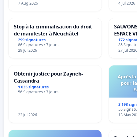
7 Aug 2026
4 Jul 2026
Stop à la criminalisation du droit
SAUVONS
de manifester à Neuchâtel
ESPACE V
BOUGERI
299 signatures
172 signa
86 Signatures / 7 jours
85 Signatu
29 Jul 2026
27 Jul 202
Obtenir justice pour Zayneb-
Après la
Cassandra
pour la
1 035 signatures
F
56 Signatures / 7 jours
3 193 sig
55 Signatu
22 Jul 2026
13 May 20