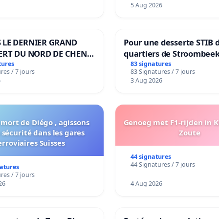
5 Aug 2026
 LE DERNIER GRAND
Pour une desserte STIB 
ERT DU NORD DE CHENE-
quartiers de Stroombeek
ES
Beauval - Voor een MIVB
tures
83 signatures
res / 7 jours
83 Signatures / 7 jours
bediening van de wijken
6
3 Aug 2026
Strombeek en Het Voor
 mort de Diégo , agissons
Genoeg met F1-rijden in 
 sécurité dans les gares
Zoute
erroviaires Suisses
44 signatures
44 Signatures / 7 jours
natures
res / 7 jours
26
4 Aug 2026