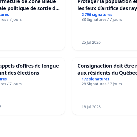
ermeture de Zone Bleue
Protéger la population e
aie politique de sortie de
les feux d’artifice des ra
dance
tures
2 796 signatures
res / 7 jours
38 Signatures / 7 jours
6
25 Jul 2026
ppels d’offres de longue
Consignaction doit être 
nt des élections
aux résidents du Québe
ures
172 signatures
res / 7 jours
28 Signatures / 7 jours
6
18 Jul 2026