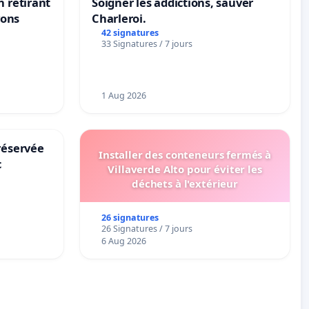
n retirant
Soigner les addictions, sauver
yons
Charleroi.
42 signatures
33 Signatures / 7 jours
1 Aug 2026
réservée
Installer des conteneurs fermés à
c
Villaverde Alto pour éviter les
déchets à l'extérieur
26 signatures
26 Signatures / 7 jours
6 Aug 2026