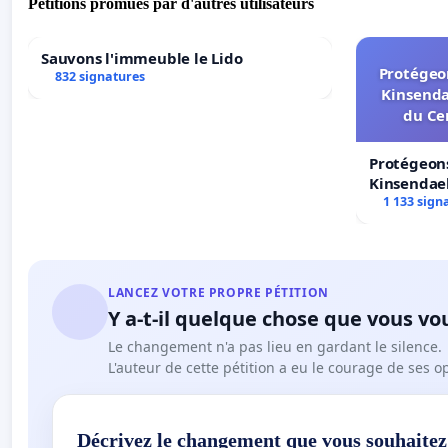
Pétitions promues par d'autres utilisateurs
Sauvons l'immeuble le Lido
Protégeon
832 signatures
Kinsenda
du Ce
Protégeons
Kinsendael
Centre spo
1 133 sign
LANCEZ VOTRE PROPRE PÉTITION
Y a-t-il quelque chose que vous vo
Le changement n'a pas lieu en gardant le silence.
L'auteur de cette pétition a eu le courage de ses o
Décrivez le changement que vous souhaitez