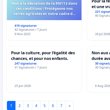
Pour la f
Non à la déviation de la RN113 dans
et une vr
ces conditions ! Protégeons nos
la dépen
221 signa
terres agricoles et notre cadre de
40 Signatu
vie !
419 signatures
42 Signatures / 7 jours
9 Nov 2025
26 Jul 202
Pour la culture, pour l'égalité des
Non aux a
chances, et pour nos enfants.
durée ava
247 signatures
30 signat
31 Signatures / 7 jours
30 Signatu
25 Jun 2026
6 Aug 202
1
2
3
4
5
6
7
»