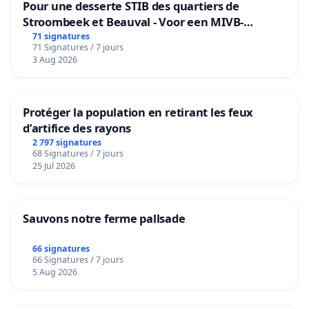
Pour une desserte STIB des quartiers de
Stroombeek et Beauval - Voor een MIVB-
bediening van de wijken Strombeek en Het
71 signatures
71 Signatures / 7 jours
Voor
3 Aug 2026
Protéger la population en retirant les feux
d’artifice des rayons
2 797 signatures
68 Signatures / 7 jours
25 Jul 2026
Sauvons notre ferme pallsade
66 signatures
66 Signatures / 7 jours
5 Aug 2026