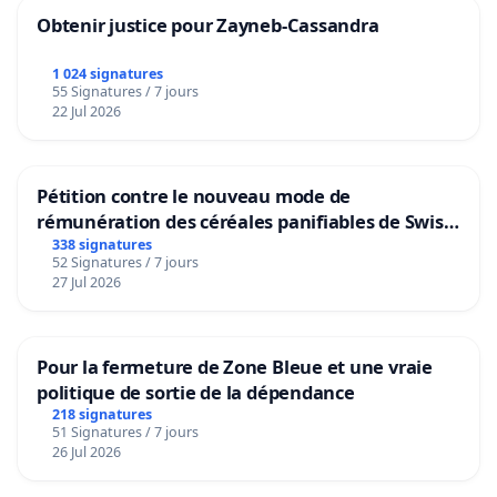
Obtenir justice pour Zayneb-Cassandra
1 024 signatures
55 Signatures / 7 jours
22 Jul 2026
Pétition contre le nouveau mode de
rémunération des céréales panifiables de Swiss
granum basé sur la teneur en protéines
338 signatures
52 Signatures / 7 jours
27 Jul 2026
Pour la fermeture de Zone Bleue et une vraie
politique de sortie de la dépendance
218 signatures
51 Signatures / 7 jours
26 Jul 2026