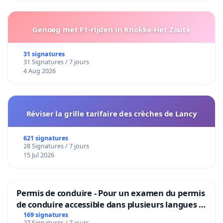
Genoeg met F1-rijden in Knokke-Het Zoute
31 signatures
31 Signatures / 7 jours
4 Aug 2026
Réviser la grille tarifaire des crèches de Lancy
621 signatures
28 Signatures / 7 jours
15 Jul 2026
Permis de conduire - Pour un examen du permis
de conduire accessible dans plusieurs langues à
Bruxelles
169 signatures
27 Signatures / 7 jours