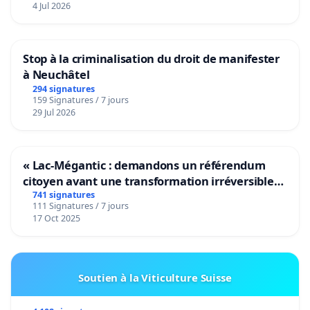
4 Jul 2026
Stop à la criminalisation du droit de manifester
à Neuchâtel
294 signatures
159 Signatures / 7 jours
29 Jul 2026
« Lac-Mégantic : demandons un référendum
citoyen avant une transformation irréversible
de notre territoire »
741 signatures
111 Signatures / 7 jours
17 Oct 2025
Soutien à la Viticulture Suisse