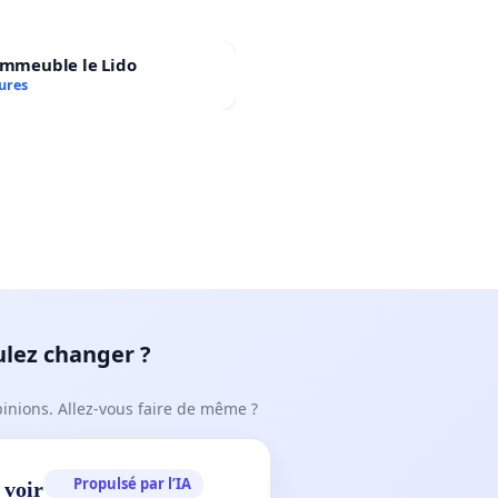
immeuble le Lido
ures
ulez changer ?
pinions. Allez-vous faire de même ?
Propulsé par l’IA
 voir