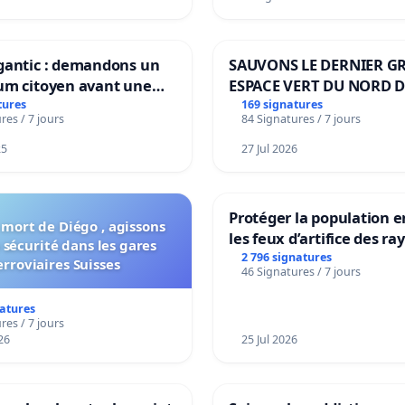
gantic : demandons un
SAUVONS LE DERNIER G
um citoyen avant une
ESPACE VERT DU NORD D
ation irréversible de
BOUGERIES
tures
169 signatures
res / 7 jours
84 Signatures / 7 jours
itoire »
25
27 Jul 2026
Protéger la population e
 mort de Diégo , agissons
les feux d’artifice des ra
 sécurité dans les gares
2 796 signatures
erroviaires Suisses
46 Signatures / 7 jours
natures
res / 7 jours
26
25 Jul 2026