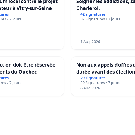
m local contre le projet
Soigner les addictions, 
ateur à Vitry-sur-Seine
Charleroi.
tures
42 signatures
res / 7 jours
37 Signatures / 7 jours
1 Aug 2026
tion doit être réservée
Non aux appels d’offres 
dents du Québec
durée avant des électio
tures
29 signatures
res / 7 jours
29 Signatures / 7 jours
6
6 Aug 2026