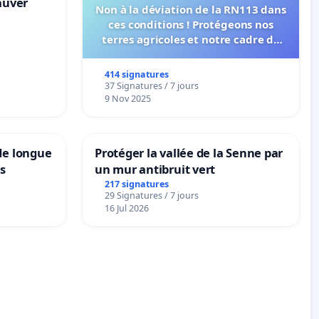
sauver
Non à la déviation de la RN113 dans
ces conditions ! Protégeons nos
terres agricoles et notre cadre de
vie !
414 signatures
37 Signatures / 7 jours
9 Nov 2025
de longue
Protéger la vallée de la Senne par
ns
un mur antibruit vert
217 signatures
29 Signatures / 7 jours
16 Jul 2026