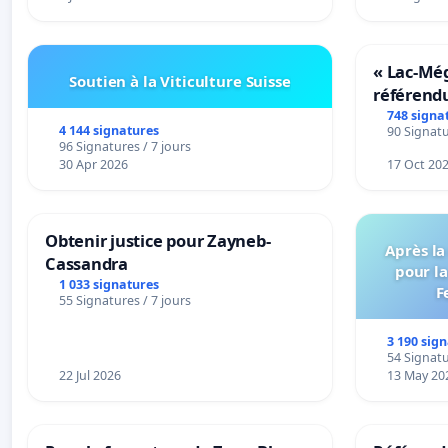
« Lac-Mé
Soutien à la Viticulture Suisse
référend
transform
748 signa
4 144 signatures
90 Signatu
notre terr
96 Signatures / 7 jours
30 Apr 2026
17 Oct 20
Obtenir justice pour Zayneb-
Après la
Cassandra
pour la
1 033 signatures
F
55 Signatures / 7 jours
3 190 sig
54 Signatu
22 Jul 2026
13 May 20