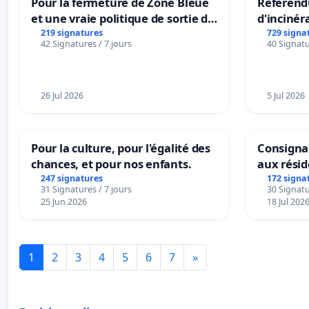
Pour la fermeture de Zone Bleue
Référendu
et une vraie politique de sortie de
d'incinér
la dépendance
219 signatures
729 signa
42 Signatures / 7 jours
40 Signatu
26 Jul 2026
5 Jul 2026
Pour la culture, pour l'égalité des
Consignac
chances, et pour nos enfants.
aux rési
247 signatures
172 signa
31 Signatures / 7 jours
30 Signatu
25 Jun 2026
18 Jul 202
1
2
3
4
5
6
7
»