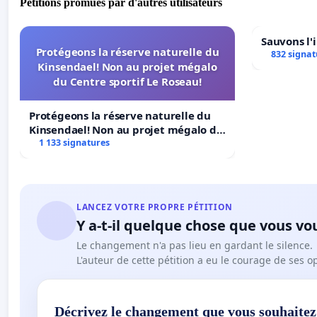
Pétitions promues par d'autres utilisateurs
Sauvons l'
Protégeons la réserve naturelle du
832 signat
Kinsendael! Non au projet mégalo
du Centre sportif Le Roseau!
Protégeons la réserve naturelle du
Kinsendael! Non au projet mégalo du
Centre sportif Le Roseau!
1 133 signatures
LANCEZ VOTRE PROPRE PÉTITION
Y a-t-il quelque chose que vous vo
Le changement n'a pas lieu en gardant le silence.
L'auteur de cette pétition a eu le courage de ses o
Décrivez le changement que vous souhaitez