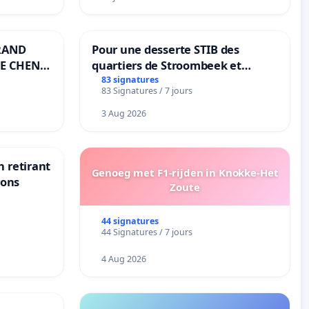
RAND
Pour une desserte STIB des
E CHENE-
quartiers de Stroombeek et
Beauval - Voor een MIVB-
83 signatures
83 Signatures / 7 jours
bediening van de wijken
Strombeek en Het Voor
3 Aug 2026
n retirant
Genoeg met F1-rijden in Knokke-Het
yons
Zoute
44 signatures
44 Signatures / 7 jours
4 Aug 2026