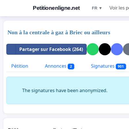
Petitionenligne.net
Voir les p
FR ▼
Non à la centrale à gaz à Briec ou ailleurs
Partager sur Facebook (264)
Pétition
Annonces
Signatures
2
901
The signatures have been anonymized.