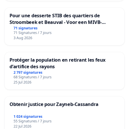
Pour une desserte STIB des quartiers de
Stroombeek et Beauval - Voor een MIVB-
bediening van de wijken Strombeek en Het
71 signatures
71 Signatures / 7 jours
Voor
3 Aug 2026
Protéger la population en retirant les feux
d’artifice des rayons
2 797 signatures
68 Signatures / 7 jours
25 Jul 2026
Obtenir justice pour Zayneb-Cassandra
1 024 signatures
55 Signatures / 7 jours
22 Jul 2026