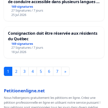
de conduire accessible dans plusieurs langues à
Bruxelles
169 signatures
27 Signatures / 7 jours
25 Jul 2026
Consignaction doit être réservée aux résidents
du Québec
169 signatures
27 Signatures / 7 jours
18 Jul 2026
1
2
3
4
5
6
7
»
Petitionenligne.net
Nous hébergeons gratuitement les pétitions en ligne. Créez une
pétition professionnelle en ligne en utilisant notre service puissant !
Nos pétitions sont mentionnées tous les jours dans divers médias,