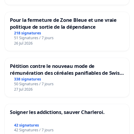
Pour la fermeture de Zone Bleue et une vraie
politique de sortie de la dépendance
218 signatures
51 Signatures / 7 jours
26 Jul 2026
Pétition contre le nouveau mode de
rémunération des céréales panifiables de Swiss
granum basé sur la teneur en protéines
338 signatures
50 Signatures / 7 jours
27 Jul 2026
Soigner les addictions, sauver Charleroi.
42 signatures
42 Signatures / 7 jours