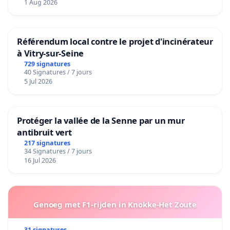
1 Aug 2026
Référendum local contre le projet d'incinérateur
à Vitry-sur-Seine
729 signatures
40 Signatures / 7 jours
5 Jul 2026
Protéger la vallée de la Senne par un mur
antibruit vert
217 signatures
34 Signatures / 7 jours
16 Jul 2026
Genoeg met F1-rijden in Knokke-Het Zoute
31 signatures