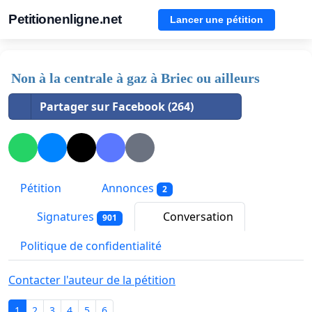
Petitionenligne.net
Lancer une pétition
Non à la centrale à gaz à Briec ou ailleurs
Partager sur Facebook (264)
Pétition
Annonces
2
Signatures
Conversation
901
Politique de confidentialité
Contacter l'auteur de la pétition
1
2
3
4
5
6