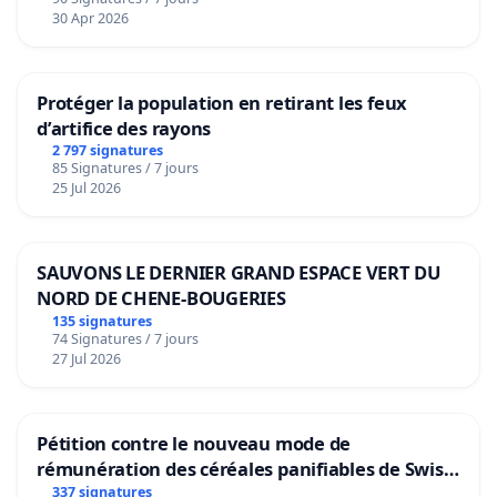
30 Apr 2026
Protéger la population en retirant les feux
d’artifice des rayons
2 797 signatures
85 Signatures / 7 jours
25 Jul 2026
SAUVONS LE DERNIER GRAND ESPACE VERT DU
NORD DE CHENE-BOUGERIES
135 signatures
74 Signatures / 7 jours
27 Jul 2026
Pétition contre le nouveau mode de
rémunération des céréales panifiables de Swiss
granum basé sur la teneur en protéines
337 signatures