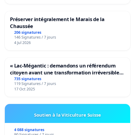
Préserver intégralement le Marais de la
Chaussée
206 signatures
146 Signatures / 7 jours
4 Jul 2026
« Lac-Mégantic : demandons un référendum
citoyen avant une transformation irréversible
de notre territoire »
735 signatures
119 Signatures / 7 jours
17 Oct 2025
Soutien à la Viticulture Suisse
4 088 signatures
90 Signatures / 7 jours