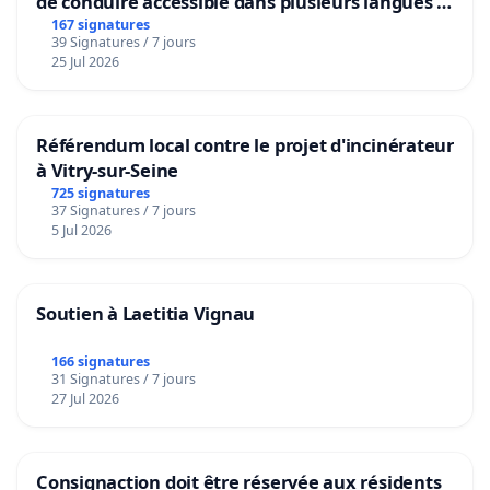
de conduire accessible dans plusieurs langues à
Bruxelles
167 signatures
39 Signatures / 7 jours
25 Jul 2026
Référendum local contre le projet d'incinérateur
à Vitry-sur-Seine
725 signatures
37 Signatures / 7 jours
5 Jul 2026
Soutien à Laetitia Vignau
166 signatures
31 Signatures / 7 jours
27 Jul 2026
Consignaction doit être réservée aux résidents