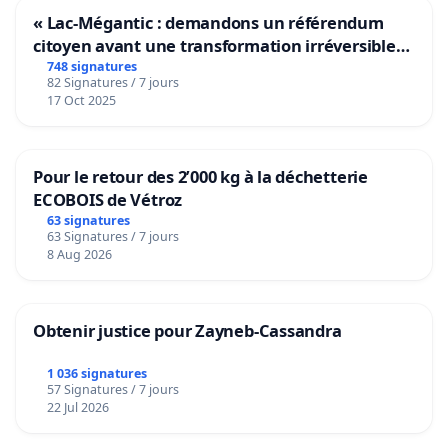
« Lac-Mégantic : demandons un référendum
citoyen avant une transformation irréversible
de notre territoire »
748 signatures
82 Signatures / 7 jours
17 Oct 2025
Pour le retour des 2’000 kg à la déchetterie
ECOBOIS de Vétroz
63 signatures
63 Signatures / 7 jours
8 Aug 2026
Obtenir justice pour Zayneb-Cassandra
1 036 signatures
57 Signatures / 7 jours
22 Jul 2026