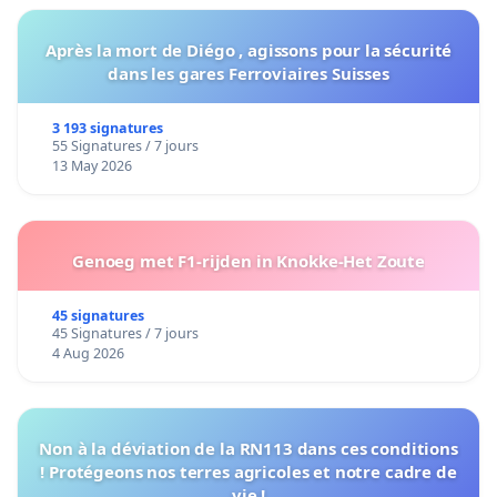
Après la mort de Diégo , agissons pour la sécurité
dans les gares Ferroviaires Suisses
3 193 signatures
55 Signatures / 7 jours
13 May 2026
Genoeg met F1-rijden in Knokke-Het Zoute
45 signatures
45 Signatures / 7 jours
4 Aug 2026
Non à la déviation de la RN113 dans ces conditions
! Protégeons nos terres agricoles et notre cadre de
vie !