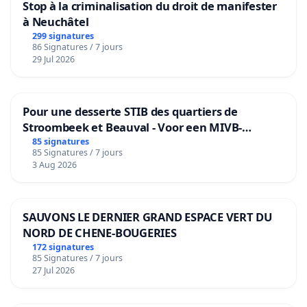
Stop à la criminalisation du droit de manifester
à Neuchâtel
299 signatures
86 Signatures / 7 jours
29 Jul 2026
Pour une desserte STIB des quartiers de
Stroombeek et Beauval - Voor een MIVB-
bediening van de wijken Strombeek en Het
85 signatures
85 Signatures / 7 jours
Voor
3 Aug 2026
SAUVONS LE DERNIER GRAND ESPACE VERT DU
NORD DE CHENE-BOUGERIES
172 signatures
85 Signatures / 7 jours
27 Jul 2026