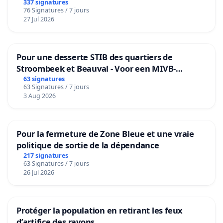
granum basé sur la teneur en protéines
337 signatures
76 Signatures / 7 jours
27 Jul 2026
Pour une desserte STIB des quartiers de
Stroombeek et Beauval - Voor een MIVB-
bediening van de wijken Strombeek en Het
63 signatures
63 Signatures / 7 jours
Voor
3 Aug 2026
Pour la fermeture de Zone Bleue et une vraie
politique de sortie de la dépendance
217 signatures
63 Signatures / 7 jours
26 Jul 2026
Protéger la population en retirant les feux
d’artifice des rayons