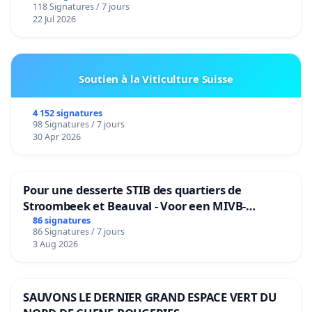
118 Signatures / 7 jours
22 Jul 2026
Soutien à la Viticulture Suisse
4 152 signatures
98 Signatures / 7 jours
30 Apr 2026
Pour une desserte STIB des quartiers de
Stroombeek et Beauval - Voor een MIVB-
bediening van de wijken Strombeek en Het
86 signatures
86 Signatures / 7 jours
Voor
3 Aug 2026
SAUVONS LE DERNIER GRAND ESPACE VERT DU