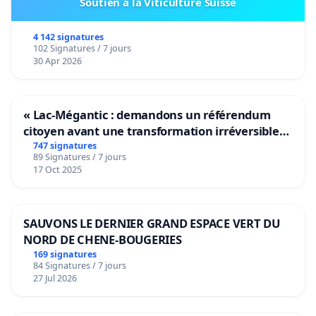
Soutien à la Viticulture Suisse
4 142 signatures
102 Signatures / 7 jours
30 Apr 2026
« Lac-Mégantic : demandons un référendum
citoyen avant une transformation irréversible
de notre territoire »
747 signatures
89 Signatures / 7 jours
17 Oct 2025
SAUVONS LE DERNIER GRAND ESPACE VERT DU
NORD DE CHENE-BOUGERIES
169 signatures
84 Signatures / 7 jours
27 Jul 2026