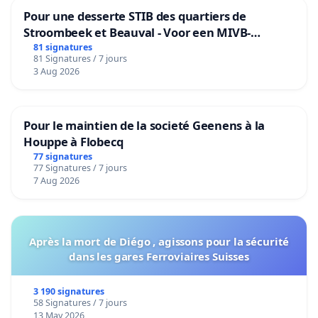
Pour une desserte STIB des quartiers de
Stroombeek et Beauval - Voor een MIVB-
bediening van de wijken Strombeek en Het
81 signatures
81 Signatures / 7 jours
Voor
3 Aug 2026
Pour le maintien de la societé Geenens à la
Houppe à Flobecq
77 signatures
77 Signatures / 7 jours
7 Aug 2026
Après la mort de Diégo , agissons pour la sécurité
dans les gares Ferroviaires Suisses
3 190 signatures
58 Signatures / 7 jours
13 May 2026