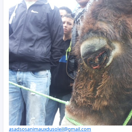
asadsosanimauxdusoleil@gmail.com