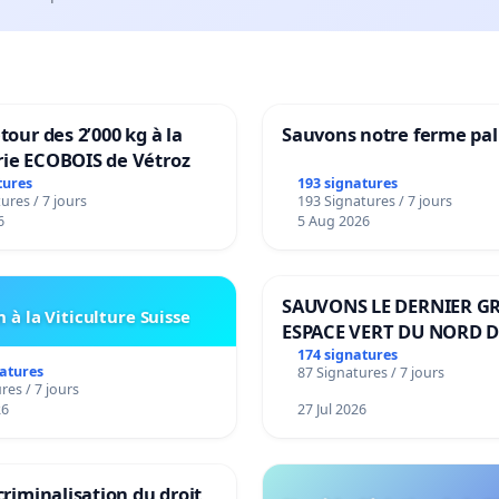
tour des 2’000 kg à la
Sauvons notre ferme pal
rie ECOBOIS de Vétroz
tures
193 signatures
ures / 7 jours
193 Signatures / 7 jours
6
5 Aug 2026
SAUVONS LE DERNIER G
 à la Viticulture Suisse
ESPACE VERT DU NORD D
BOUGERIES
174 signatures
natures
87 Signatures / 7 jours
res / 7 jours
26
27 Jul 2026
 criminalisation du droit