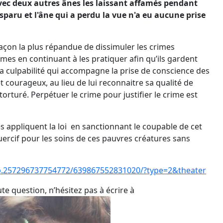
e avec deux autres ânes les laissant affamés pendant
isparu et l'âne qui a perdu la vue n'a eu aucune prise
açon la plus répandue de dissimuler les crimes
rimes en continuant à les pratiquer afin qu’ils gardent
 la culpabilité qui accompagne la prise de conscience des
 courageux, au lieu de lui reconnaitre sa qualité de
 torturé. Perpétuer le crime pour justifier le crime est
s appliquent la loi en sanctionnant le coupable de cet
 Guercif pour les soins de ces pauvres créatures sans
b.257296737754772/639867552831020/?type=2&theater
ute question, n’hésitez pas à écrire à