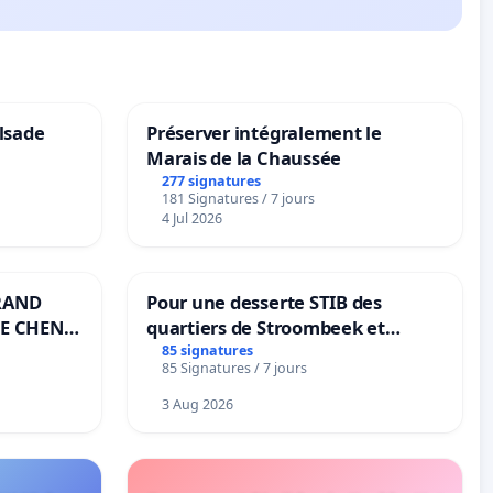
lsade
Préserver intégralement le
Marais de la Chaussée
277 signatures
181 Signatures / 7 jours
4 Jul 2026
RAND
Pour une desserte STIB des
E CHENE-
quartiers de Stroombeek et
Beauval - Voor een MIVB-
85 signatures
85 Signatures / 7 jours
bediening van de wijken
Strombeek en Het Voor
3 Aug 2026