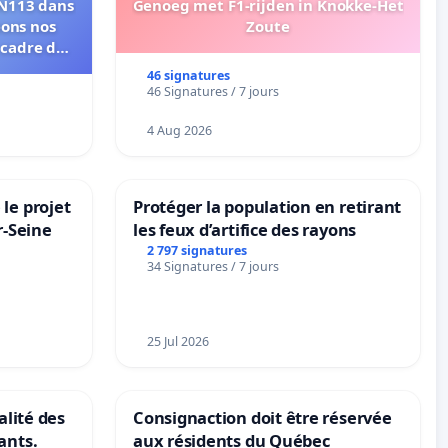
RN113 dans
Genoeg met F1-rijden in Knokke-Het
eons nos
Zoute
 cadre de
46 signatures
46 Signatures / 7 jours
4 Aug 2026
le projet
Protéger la population en retirant
r-Seine
les feux d’artifice des rayons
2 797 signatures
34 Signatures / 7 jours
25 Jul 2026
alité des
Consignaction doit être réservée
ants.
aux résidents du Québec