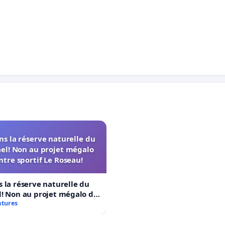
s la réserve naturelle du
el! Non au projet mégalo
ntre sportif Le Roseau!
 la réserve naturelle du
! Non au projet mégalo du
rtif Le Roseau!
atures