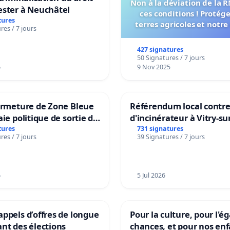
Non à la déviation de la 
ester à Neuchâtel
ces conditions ! Protég
tures
terres agricoles et notre
res / 7 jours
vie !
427 signatures
50 Signatures / 7 jours
6
9 Nov 2025
ermeture de Zone Bleue
Référendum local contre 
aie politique de sortie de
d'incinérateur à Vitry-su
dance
tures
731 signatures
res / 7 jours
39 Signatures / 7 jours
6
5 Jul 2026
ppels d’offres de longue
Pour la culture, pour l'ég
nt des élections
chances, et pour nos enf