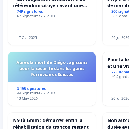
référendum citoyen avant une
de manif
transformation irréversible de
749 signatures
300 signa
67 Signatures / 7 jours
56 Signatu
notre territoire »
17 Oct 2025
29 Jul 202
Pour la f
Après la mort de Diégo , agissons
et une vr
pour la sécurité dans les gares
la dépen
223 signa
Ferroviaires Suisses
40 Signatu
3 193 signatures
44 Signatures / 7 jours
13 May 2026
26 Jul 202
N50 à Ghlin : démarrer enfin la
Non aux a
réhabilitation du tronçon restant
durée ava