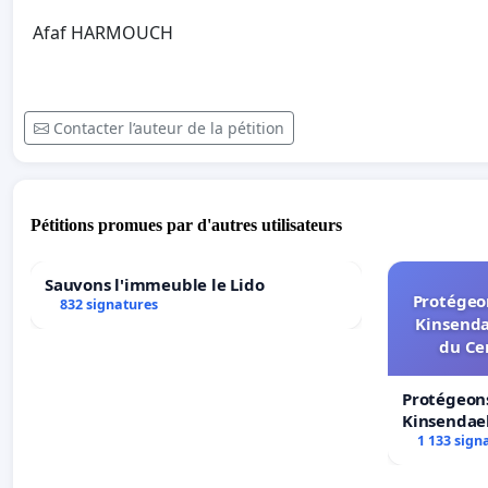
Afaf HARMOUCH
Contacter l’auteur de la pétition
Pétitions promues par d'autres utilisateurs
Sauvons l'immeuble le Lido
Protégeon
832 signatures
Kinsenda
du Ce
Protégeons
Kinsendael
Centre spo
1 133 sign