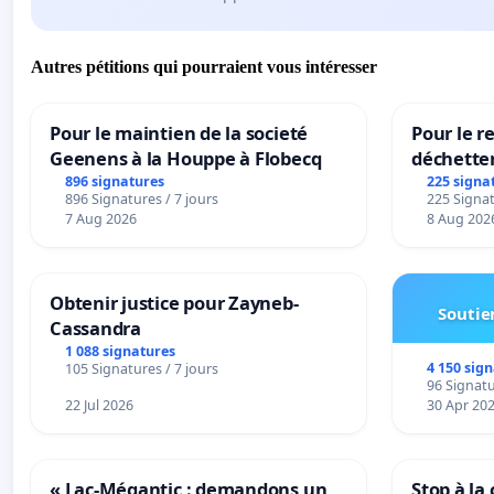
Autres pétitions qui pourraient vous intéresser
Pour le maintien de la societé
Pour le re
Geenens à la Houppe à Flobecq
déchette
896 signatures
225 signa
896 Signatures / 7 jours
225 Signat
7 Aug 2026
8 Aug 202
Obtenir justice pour Zayneb-
Soutien
Cassandra
1 088 signatures
4 150 sig
105 Signatures / 7 jours
96 Signatu
22 Jul 2026
30 Apr 20
« Lac-Mégantic : demandons un
Stop à la