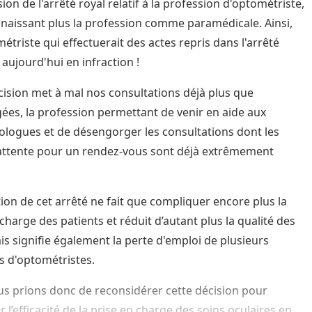
on de l'arrêté royal relatif à la profession d'optométriste,
naissant plus la profession comme paramédicale. Ainsi,
étriste qui effectuerait des actes repris dans l'arrêté
 aujourd'hui en infraction !
cision met à mal nos consultations déjà plus que
ées, la profession permettant de venir en aide aux
logues et de désengorger les consultations dont les
’attente pour un rendez-vous sont déjà extrêmement
tion de cet arrêté ne fait que compliquer encore plus la
charge des patients et réduit d’autant plus la qualité des
is signifie également la perte d'emploi de plusieurs
s d'optométristes.
s prions donc de reconsidérer cette décision pour
 l’efficacité de la prise en charge des soins oculaires en