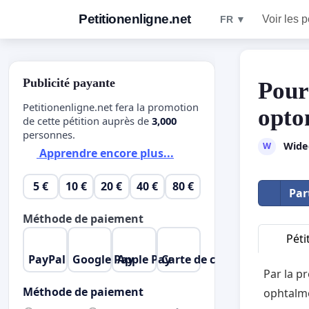
Petitionenligne.net
Voir les p
FR ▼
Publicité payante
Pour
Petitionenligne.net fera la promotion
opto
de cette pétition auprès de
3,000
personnes.
Wide
W
Apprendre encore plus...
5 €
10 €
20 €
40 €
80 €
Par
Méthode de paiement
Péti
PayPal
Google Pay
Apple Pay
Carte de crédit
Par la p
Méthode de paiement
ophtalmo