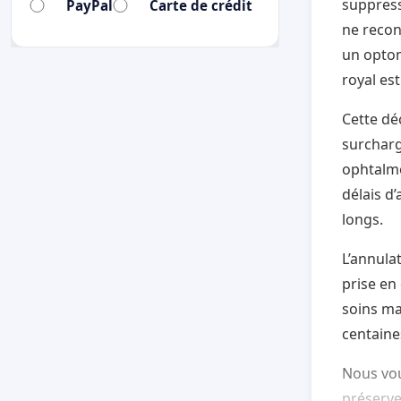
suppressi
PayPal
Carte de crédit
ne recon
un optom
royal est
Cette dé
surcharg
ophtalmo
délais d
longs.
L’annula
prise en 
soins ma
centaine
Nous vou
préserver