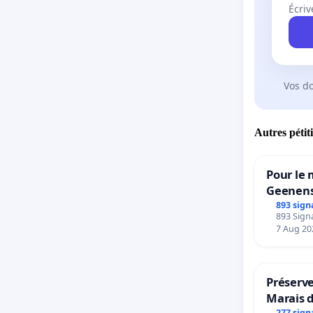
Écriv
Vos d
Autres pétit
Pour le 
Geenens
893 sign
893 Signa
7 Aug 20
Préserve
Marais 
277 sign