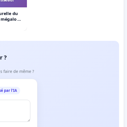
urelle du
t mégalo du
r ?
ous faire de même ?
é par l’IA