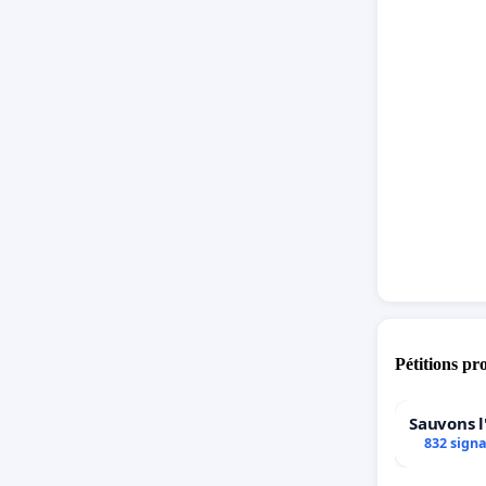
Pétitions pr
Sauvons l
832 sign