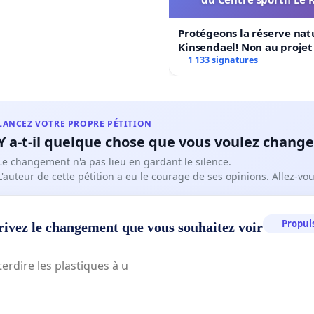
Protégeons la réserve nat
Kinsendael! Non au proje
Centre sportif Le Roseau!
1 133 signatures
LANCEZ VOTRE PROPRE PÉTITION
Y a-t-il quelque chose que vous voulez change
Le changement n'a pas lieu en gardant le silence.
L'auteur de cette pétition a eu le courage de ses opinions. Allez-v
Propuls
rivez le changement que vous souhaitez voir