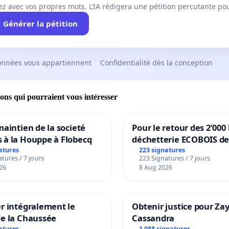
ez avec vos propres mots. L’IA rédigera une pétition percutante po
Générer la pétition
onnées vous appartiennent
Confidentialité dès la conception
ions qui pourraient vous intéresser
maintien de la societé
Pour le retour des 2’000 
 à la Houppe à Flobecq
déchetterie ECOBOIS de
atures
223 signatures
tures / 7 jours
223 Signatures / 7 jours
26
8 Aug 2026
r intégralement le
Obtenir justice pour Za
de la Chaussée
Cassandra
atures
1 088 signatures