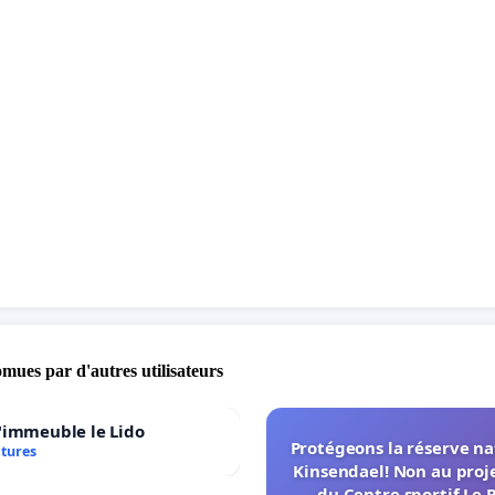
omues par d'autres utilisateurs
'immeuble le Lido
Protégeons la réserve na
atures
Kinsendael! Non au proj
du Centre sportif Le 