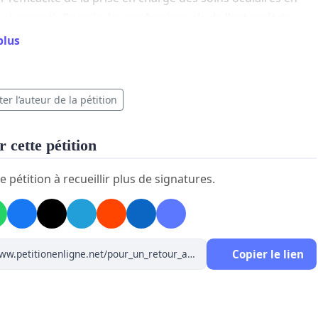
 et garantir l’avenir des professionnels de l’optométrie.
tons à votre disposition pour toute discussion ou
plus
tion.
ement
er l’auteur de la pétition
 cette pétition
e pétition à recueillir plus de signatures.
Copier le lien