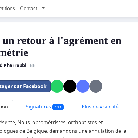
étitions
Contact :
 un retour à l'agrément en
métrie
d Kharroubi
· BE
tager sur Facebook
tion
Signatures
Plus de visibilité
127
résente, Nous, optométristes, orthoptistes et
logues de Belgique, demandons une annulation de la