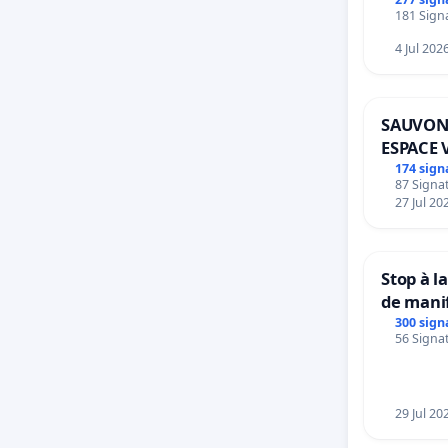
181 Signa
4 Jul 202
SAUVON
ESPACE 
BOUGER
174 sign
87 Signat
27 Jul 20
Stop à l
de mani
300 sign
56 Signat
29 Jul 20