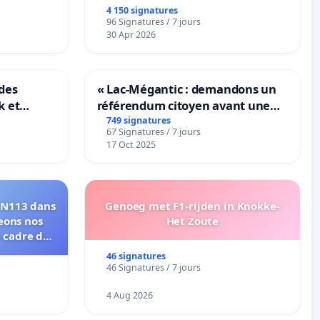
4 150 signatures
96 Signatures / 7 jours
30 Apr 2026
des
« Lac-Mégantic : demandons un
k et
référendum citoyen avant une
B-
transformation irréversible de
749 signatures
67 Signatures / 7 jours
n
notre territoire »
17 Oct 2025
 RN113 dans
Genoeg met F1-rijden in Knokke-
eons nos
Het Zoute
e cadre de
46 signatures
46 Signatures / 7 jours
4 Aug 2026