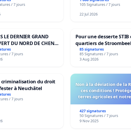
tures / 7 jours
105 Signatures / 7 jours
6
22 Jul 2026
S LE DERNIER GRAND
Pour une desserte STIB 
VERT DU NORD DE CHENE-
quartiers de Stroombee
IES
Beauval - Voor een MIV
atures
85 signatures
ures / 7 jours
85 Signatures / 7 jours
bediening van de wijke
26
3 Aug 2026
Strombeek en Het Voor
a criminalisation du droit
Non à la déviation de la
fester à Neuchâtel
ces conditions ! Protég
atures
terres agricoles et notr
ures / 7 jours
vie !
427 signatures
50 Signatures / 7 jours
26
9 Nov 2025