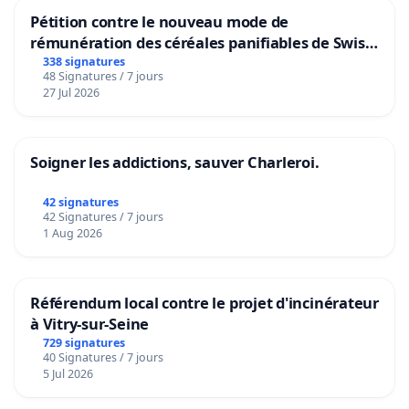
Pétition contre le nouveau mode de
rémunération des céréales panifiables de Swiss
granum basé sur la teneur en protéines
338 signatures
48 Signatures / 7 jours
27 Jul 2026
Soigner les addictions, sauver Charleroi.
42 signatures
42 Signatures / 7 jours
1 Aug 2026
Référendum local contre le projet d'incinérateur
à Vitry-sur-Seine
729 signatures
40 Signatures / 7 jours
5 Jul 2026