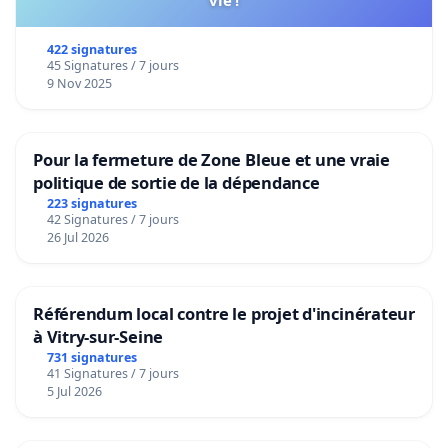
vie !
since the pool's closure in summer 2021: the
422 signatures
children's cheers, songs and "splashes" are no
45 Signatures / 7 jours
longer there, and that's a great sadness.
9 Nov 2025
A public pool also means
lifeguard jobs
for the
young people of Saint-Lambert.
Pour la fermeture de Zone Bleue et une vraie
politique de sortie de la dépendance
We are signing this petition to ask the City of Saint-
223 signatures
42 Signatures / 7 jours
Lambert to maintain and repair the Preville pool,
26 Jul 2026
based on the 5 aspects outlined above.
Référendum local contre le projet d'incinérateur
à Vitry-sur-Seine
731 signatures
41 Signatures / 7 jours
5 Jul 2026