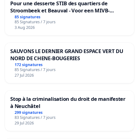
Pour une desserte STIB des quartiers de
Stroombeek et Beauval - Voor een MIVB-
SAFETY
bediening van de wijken Strombeek en Het
85 signatures
85 Signatures / 7 jours
Voor
Since COVID-19,
7 out of 10 young people don't
3 Aug 2026
know how to swim
(4/10 before). Every young
person in Saint-Lambert should have the
opportunity to learn to swim
, and the Preville
SAUVONS LE DERNIER GRAND ESPACE VERT DU
NORD DE CHENE-BOUGERIES
pool has been dedicated to teaching swimming for
172 signatures
decades. To learn to
swim safely
, you need a
85 Signatures / 7 jours
27 Jul 2026
PUBLIC pool
! It's the safest option compared with
private pools, lakes, etc.
Stop à la criminalisation du droit de manifester
The Preville pool is
essential to maintaining day
à Neuchâtel
camp activities
in the area. A total walk of 3.4km
299 signatures
for young children (5-8 years) to the Alexandra pool
83 Signatures / 7 jours
29 Jul 2026
in hot/humid weather is not an alternative.
HEALTH