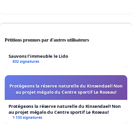
réduction de l’anxiété, etc.
ENVIRONNEMENT
Dans un contexte de changements climatiques, le
maintien d’un
îlot de fraîcheur
est primordial.
Pétitions promues par d'autres utilisateurs
Sans piscine publique facilement accessible,
stratégiquement bien située, la
construction de
Sauvons l'immeuble le Lido
piscines privées ne fera qu’augmenter
ainsi que la
832 signatures
consommation d’eau du quartier. La piscine Préville
est la plus petite de la Ville, donc
la plus
écologique
à maintenir
pour la municipalité.
Protégeons la réserve naturelle du Kinsendael! Non
au projet mégalo du Centre sportif Le Roseau!
COMMUNAUTÉ
Protégeons la réserve naturelle du Kinsendael! Non
Une piscine est aussi un endroit pour
socialiser
et
au projet mégalo du Centre sportif Le Roseau!
1 133 signatures
rencontrer nos voisins tous âges
. Préville est
aussi riche de
diverses communautés et de