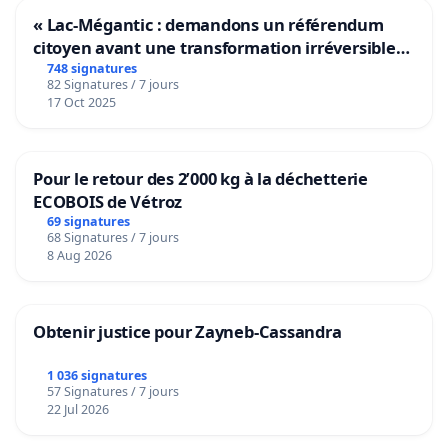
« Lac-Mégantic : demandons un référendum
Swimming is an
all-round sport
suitable for all
citoyen avant une transformation irréversible
de notre territoire »
748 signatures
ages and ideal for an
ageing population
. It offers
82 Signatures / 7 jours
physical health benefits
: muscle strengthening,
17 Oct 2025
improved endurance and cardio-respiratory
function, joint maintenance, efficient caloric
Pour le retour des 2’000 kg à la déchetterie
expenditure, improved posture, coordination,
ECOBOIS de Vétroz
flexibility, etc. Swimming also has a positive impact
69 signatures
on
mental health
: improved deep sleep, reduced
68 Signatures / 7 jours
8 Aug 2026
anxiety, etc.
ENVIRONMENT
Obtenir justice pour Zayneb-Cassandra
In a context of climate change, maintaining a
cool
1 036 signatures
place to hide during heathwave
is essential
.
57 Signatures / 7 jours
Without an easily accessible, strategically located
22 Jul 2026
public pool, the construction of private pools will