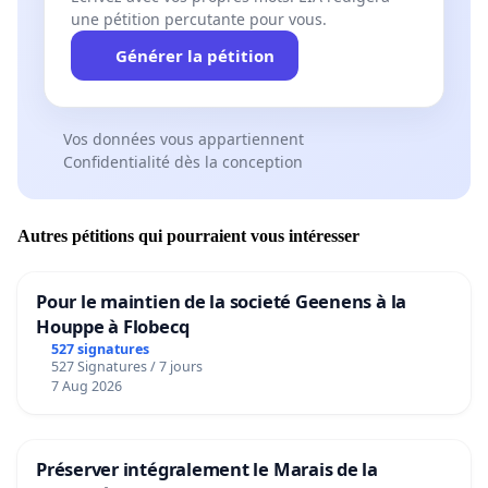
une pétition percutante pour vous.
Ville de Saint-Lambert de maintenir et réparer la
piscine Préville en se basant sur les 5 aspects
Générer la pétition
élaborés plus haut.
***
You must
CONFIRM
the
SIGNATURE
in your
Vos données vous appartiennent
Inbox
***
SHARE
, no need to make a donation
***
Confidentialité dès la conception
We, the RESIDENTS of Saint-Lambert, are
FOR
the
Autres pétitions qui pourraient vous intéresser
MAINTENANCE
and
REPAIR
of the
PREVILLE POOL
.
The Preville Pool has been the heart of our summer
Pour le maintien de la societé Geenens à la
activities since 1963. It is located in the only
Houppe à Flobecq
neighborhood park in the former town of Préville
527 signatures
527 Signatures / 7 jours
(see picture).
7 Aug 2026
FINANCIAL CONSIDERATIONS
Préserver intégralement le Marais de la
We want Saint-Lambert to
create value
by