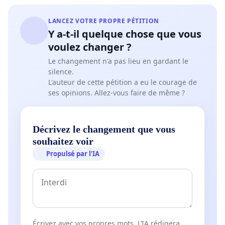
nouveaux arrivants
qui ne savent
pas nager
et
qui n’ont pas de piscine avec surveillance.
LANCEZ VOTRE PROPRE PÉTITION
Y a-t-il quelque chose que vous
Une piscine Préville reconstruite et chauffée à
voulez changer ?
l’énergie solaire pourrait être porteur de projets
Le changement n'a pas lieu en gardant le
entre la Ville, l’école Préville et le club de natation
silence.
L'auteur de cette pétition a eu le courage de
Blue Machine
afin d’
augmenter l’offre
ses opinions. Allez-vous faire de même ?
actuellement déficitaire de
cours de natation
.
La
vitalité de notre quartier a disparu
depuis la
Décrivez le changement que vous
fermeture de la piscine à l’été 2021: les cris
souhaitez voir
d’enfants, les chansons et les “splashs” ne sont plus
Propulsé par l’IA
au rendez-vous et c'est d'une grande
tristesse
.
Une piscine publique c’est aussi des
emplois de
sauveteurs
pour les jeunes de Saint-Lambert.
Nous signons cette pétition pour demander à la
Écrivez avec vos propres mots. L’IA rédigera