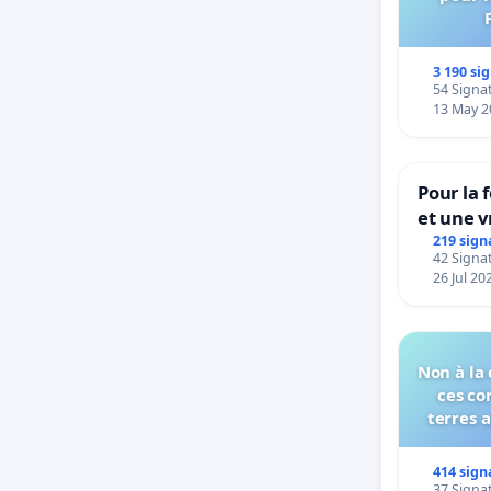
3 190 si
54 Signat
13 May 2
Pour la 
et une v
la dépe
219 sign
42 Signat
26 Jul 20
Non à la
ces co
terres 
414 sign
37 Signat