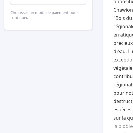
oppositi
Chawion,
Choisissez un mode de paiement pour
"Bois du
continuer.
régionale
erratiqu
précieux
d'eau. I
exceptio
végétale
contribu
régional
pour not
destruct
espèces,
sur la qu
la biodi