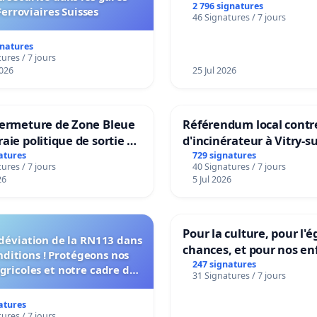
rayons
2 796 signatures
Ferroviaires Suisses
46 Signatures / 7 jours
gnatures
ures / 7 jours
026
25 Jul 2026
fermeture de Zone Bleue
Référendum local contre
raie politique de sortie de
d'incinérateur à Vitry-s
ndance
atures
729 signatures
ures / 7 jours
40 Signatures / 7 jours
26
5 Jul 2026
Pour la culture, pour l'é
 déviation de la RN113 dans
chances, et pour nos en
nditions ! Protégeons nos
247 signatures
agricoles et notre cadre de
31 Signatures / 7 jours
vie !
atures
ures / 7 jours