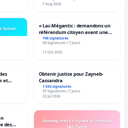
7 Aug 2026
« Lac-Mégantic : demandons un
e Suisse
référendum citoyen avant une
transformation irréversible de
748 signatures
90 Signatures / 7 jours
notre territoire »
17 Oct 2025
des
Obtenir justice pour Zayneb-
k et
Cassandra
B-
1 033 signatures
55 Signatures / 7 jours
n
22 Jul 2026
en
Genoeg met F1-rijden in Knokke-
ce des
Het Zoute