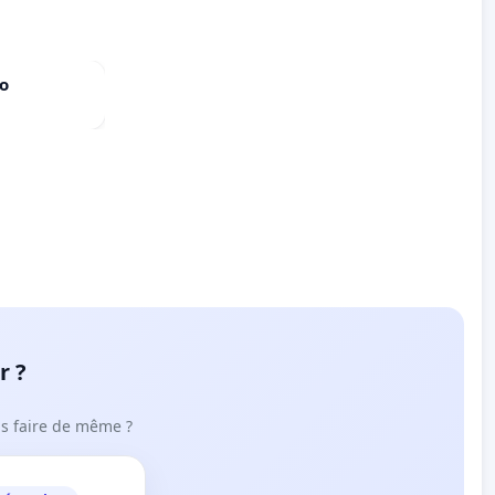
do
r ?
ous faire de même ?