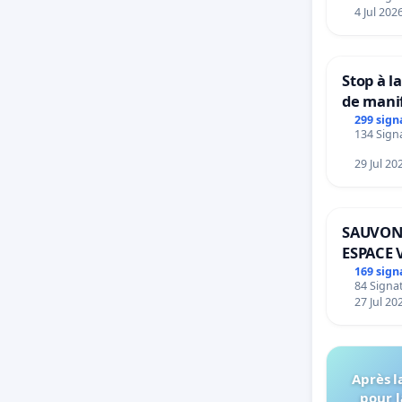
4 Jul 202
Stop à l
de mani
299 sign
134 Signa
29 Jul 20
SAUVON
ESPACE 
BOUGER
169 sign
84 Signat
27 Jul 20
Après l
pour l