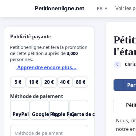
Petitionenligne.net
Voir les p
FR ▼
Publicité payante
Péti
Petitionenligne.net fera la promotion
l'ét
de cette pétition auprès de
3,000
personnes.
Chris
C
Apprendre encore plus...
5 €
10 €
20 €
40 €
80 €
Par
Méthode de paiement
Péti
PayPal
Google Pay
Apple Pay
Carte de crédit
Nous, ci
notre en
Méthode de paiement