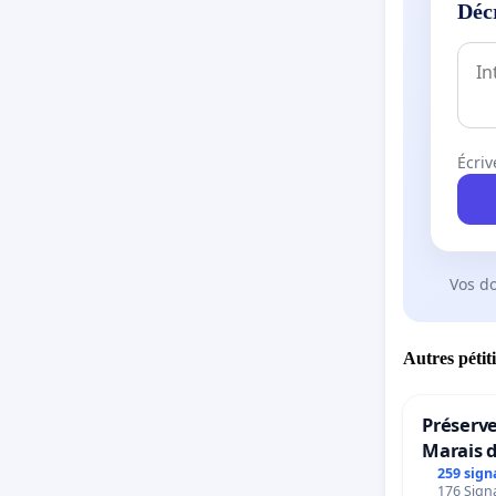
Déc
Écriv
Vos d
Autres pétit
Préserve
Marais 
259 sign
176 Signa