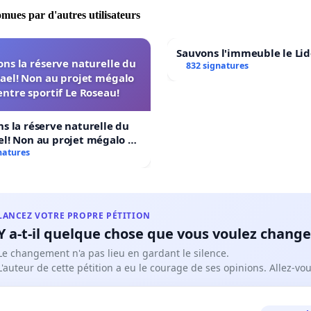
omues par d'autres utilisateurs
Sauvons l'immeuble le Li
ns la réserve naturelle du
832 signatures
ael! Non au projet mégalo
ntre sportif Le Roseau!
s la réserve naturelle du
l! Non au projet mégalo du
ortif Le Roseau!
natures
LANCEZ VOTRE PROPRE PÉTITION
Y a-t-il quelque chose que vous voulez change
Le changement n'a pas lieu en gardant le silence.
L'auteur de cette pétition a eu le courage de ses opinions. Allez-v