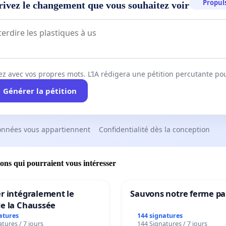
Propuls
rivez le changement que vous souhaitez voir
ez avec vos propres mots. L’IA rédigera une pétition percutante po
Générer la pétition
onnées vous appartiennent
Confidentialité dès la conception
ions qui pourraient vous intéresser
r intégralement le
Sauvons notre ferme pa
de la Chaussée
atures
144 signatures
tures / 7 jours
144 Signatures / 7 jours