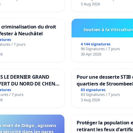
6
5 Aug 2026
a criminalisation du droit
Soutien à la Viticultur
fester à Neuchâtel
atures
4 144 signatures
tures / 7 jours
96 Signatures / 7 jours
26
30 Apr 2026
S LE DERNIER GRAND
Pour une desserte STIB 
VERT DU NORD DE CHENE-
quartiers de Stroombee
IES
Beauval - Voor een MIV
atures
83 signatures
ures / 7 jours
83 Signatures / 7 jours
bediening van de wijke
26
3 Aug 2026
Strombeek en Het Voor
Protéger la population 
a mort de Diégo , agissons
retirant les feux d’artifi
a sécurité dans les gares