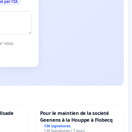
é par l’IA
ur vous.
llsade
Pour le maintien de la societé
Geenens à la Houppe à Flobecq
136 signatures
136 Signatures / 7 jours