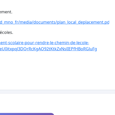
cement.
rond_mno_fr/media/documents/plan_local_deplacement.pdf
 écoles.
ent-scolaire-pour-rendre-le-chemin-de-lecole-
WUeU0itxpql3DQrRcKgAO92tKtkZxNslIEPfHBoRGluFg