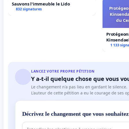
Sauvons l'immeuble le Lido
Protégeon
832 signatures
Kinsenda
du Ce
Protégeons
Kinsendael
Centre spo
1 133 sign
LANCEZ VOTRE PROPRE PÉTITION
Y a-t-il quelque chose que vous vo
Le changement n'a pas lieu en gardant le silence.
L'auteur de cette pétition a eu le courage de ses o
Décrivez le changement que vous souhaitez