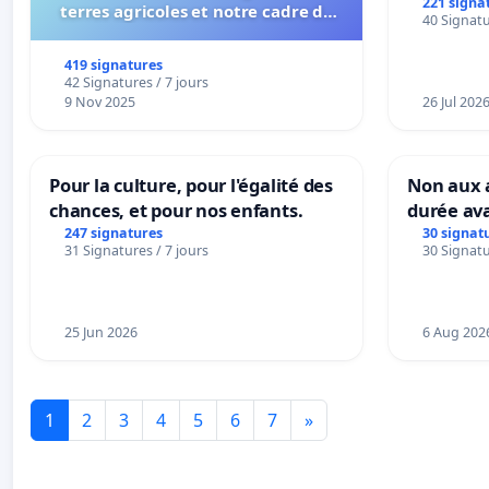
la dépen
221 signa
terres agricoles et notre cadre de
40 Signatu
vie !
419 signatures
42 Signatures / 7 jours
9 Nov 2025
26 Jul 202
Pour la culture, pour l'égalité des
Non aux a
chances, et pour nos enfants.
durée ava
247 signatures
30 signat
31 Signatures / 7 jours
30 Signatu
25 Jun 2026
6 Aug 202
1
2
3
4
5
6
7
»