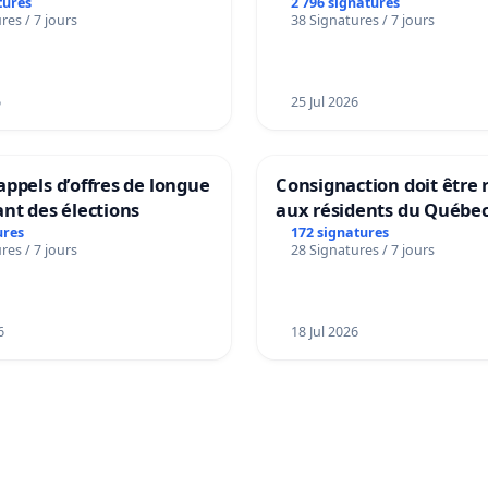
dance
tures
2 796 signatures
res / 7 jours
38 Signatures / 7 jours
6
25 Jul 2026
ppels d’offres de longue
Consignaction doit être 
nt des élections
aux résidents du Québe
ures
172 signatures
res / 7 jours
28 Signatures / 7 jours
6
18 Jul 2026