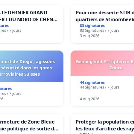
 LE DERNIER GRAND
Pour une desserte STIB 
ERT DU NORD DE CHENE-
quartiers de Stroombeek
ES
Beauval - Voor een MIVB
tures
83 signatures
res / 7 jours
83 Signatures / 7 jours
bediening van de wijken
6
3 Aug 2026
Strombeek en Het Voor
 mort de Diégo , agissons
Genoeg met F1-rijden in 
 sécurité dans les gares
Zoute
erroviaires Suisses
44 signatures
44 Signatures / 7 jours
natures
res / 7 jours
26
4 Aug 2026
ermeture de Zone Bleue
Protéger la population e
aie politique de sortie de
les feux d’artifice des ra