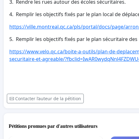
3. Rendre les rues autour des écoles sécuritaires.
4. Remplir les objectifs fixés par le plan local de dépla
https://ville.montreal.qc.ca/pls/portal/docs/page/ar
5. Remplir les objectifs fixés par le plan sécuritaire des
https://www.velo.qc.ca/boite-a-outils/plan-de-deplacem
securitaire-et-agreable/?fbclid=IwAR0wydqNnl4FZD
Contacter l’auteur de la pétition
Pétitions promues par d'autres utilisateurs