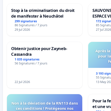
Stop à la criminalisation du droit
SAUVONS
de manifester à Neuchâtel
ESPACE V
BOUGERI
299 signatures
172 signa
86 Signatures / 7 jours
85 Signatu
29 Jul 2026
27 Jul 202
Obtenir justice pour Zayneb-
Après la
Cassandra
pour la
1 035 signatures
F
56 Signatures / 7 jours
3 193 sig
55 Signatu
22 Jul 2026
13 May 20
Pour la f
Non à la déviation de la RN113 dans
et une vr
ces conditions ! Protégeons nos