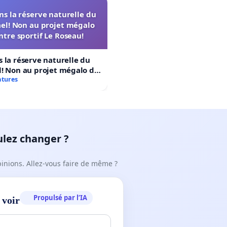
s la réserve naturelle du
el! Non au projet mégalo
ntre sportif Le Roseau!
 la réserve naturelle du
! Non au projet mégalo du
rtif Le Roseau!
atures
ulez changer ?
pinions. Allez-vous faire de même ?
Propulsé par l’IA
 voir