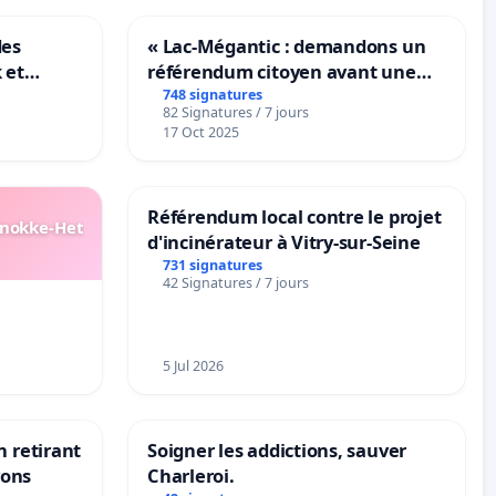
des
« Lac-Mégantic : demandons un
 et
référendum citoyen avant une
-
transformation irréversible de
748 signatures
82 Signatures / 7 jours
notre territoire »
17 Oct 2025
Référendum local contre le projet
Knokke-Het
d'incinérateur à Vitry-sur-Seine
731 signatures
42 Signatures / 7 jours
5 Jul 2026
n retirant
Soigner les addictions, sauver
yons
Charleroi.