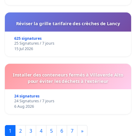
Réviser la grille tarifaire des crèches de Lancy
625 signatures
25 Signatures / 7 jours
15 Jul 2026
Installer des conteneurs fermés à Villaverde Alto
pour éviter les déchets à l'extérieur
24 signatures
24 Signatures / 7 jours
6 Aug 2026
1
2
3
4
5
6
7
»