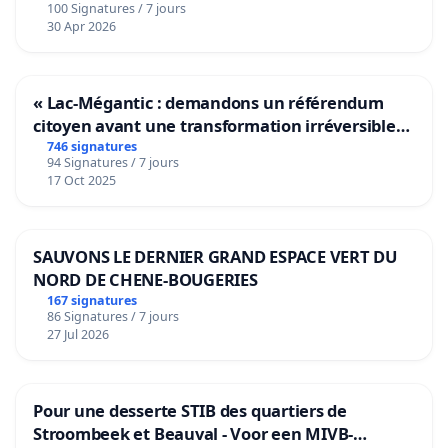
100 Signatures / 7 jours
hedges, shrubs and trees which, moreover
30 Apr 2026
have become living environments for birdlife
for 65 years.
The right of pre-emption for demolition
« Lac-Mégantic : demandons un référendum
applied to the 4 residences bordering the park
citoyen avant une transformation irréversible
and the rights of way constitutes an increased
de notre territoire »
746 signatures
risk of the harmful effect of traffic on the
94 Signatures / 7 jours
safety of the neighborhood through the
17 Oct 2025
expansion of the park. It constitutes a risk of
reduction in the value of these properties and
a sword of Damocles over the heads of their
SAUVONS LE DERNIER GRAND ESPACE VERT DU
owners.
NORD DE CHENE-BOUGERIES
The City consulted adolescents in 2022 to find
167 signatures
86 Signatures / 7 jours
out their desires. It did not consult other
27 Jul 2026
citizens who use the park, neither the tax
payers who are concerned by the risk of the
harmful impact of increased traffic on the
Pour une desserte STIB des quartiers de
value of buildings in the neighborhood.
Stroombeek et Beauval - Voor een MIVB-