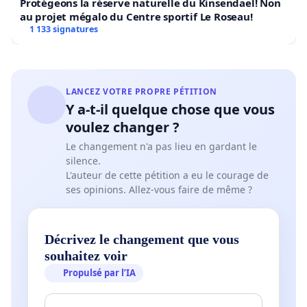
Protégeons la réserve naturelle du Kinsendael! Non
S’acquitter de son devoir de consultation, et
au projet mégalo du Centre sportif Le Roseau!
nous rencontrer collectivement pour nous
1 133 signatures
permettre d&#39;expliquer nos observations,
préoccupations et proposer des solutions
mieux adaptées au quartier autour du Parc.
LANCEZ VOTRE PROPRE PÉTITION
Accorder aux citoyens du quartier bordant le
Y a-t-il quelque chose que vous
parc Pie-X le droit de voter sur l’enjeu
voulez changer ?
important de l’avenir de leur quartier et de leur
parc, comme d’autres citoyens et citoyennes
Le changement n'a pas lieu en gardant le
l’ont fait dans d’autres quartiers.
silence.
L'auteur de cette pétition a eu le courage de
ses opinions. Allez-vous faire de même ?
PETITION TO PROTECT THE PIE-X
NEIGHBORHOOD
Décrivez le changement que vous
souhaitez voir
We, citizens of the neighborhood residing around
Propulsé par l’IA
Pie-X Park, are opposed to the major work to
redevelop the park and expand the passages