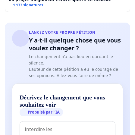
1 133 signatures
Xhoffraix, Mont, Arimont, Géromont, G’Doumont,
Burnenville, Meiz…
Outre la dégradation paysagère, de par leur gigantisme
LANCEZ VOTRE PROPRE PÉTITION
ces éoliennes industrielles représentent de très grandes
Y a-t-il quelque chose que vous
quantités de béton, d’acier, de métaux divers, huiles et
voulez changer ?
autres matériaux composites.
Le changement n'a pas lieu en gardant le
silence.
Si comme nous, vous pensez que notre belle région
L'auteur de cette pétition a eu le courage de
ses opinions. Allez-vous faire de même ?
vaut mieux que tout cela, réagissez avant qu'il ne soit
trop tard. Pour la défense des paysages de la Warche de
l’Amblève de la Salm et de leurs Affluents, dites non à ce
Décrivez le changement que vous
projet et rejoignez l’asbl WASA sur FaceBook ou sur
souhaitez voir
www.wasa.green
où vous trouverez plus
Propulsé par l’IA
d’informations et nos sources.