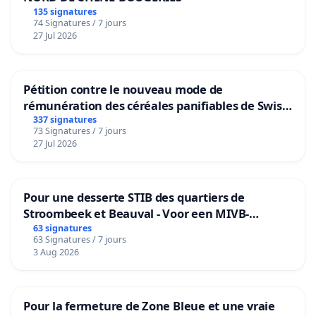
135 signatures
74 Signatures / 7 jours
27 Jul 2026
Pétition contre le nouveau mode de
rémunération des céréales panifiables de Swiss
granum basé sur la teneur en protéines
337 signatures
73 Signatures / 7 jours
27 Jul 2026
Pour une desserte STIB des quartiers de
Stroombeek et Beauval - Voor een MIVB-
bediening van de wijken Strombeek en Het
63 signatures
63 Signatures / 7 jours
Voor
3 Aug 2026
Pour la fermeture de Zone Bleue et une vraie