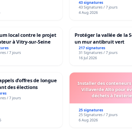
43 signatures
43 Signatures / 7 jours
6
4 Aug 2026
m local contre le projet
Protéger la vallée de la 
ateur à Vitry-sur-Seine
un mur antibruit vert
tures
217 signatures
res / 7 jours
31 Signatures / 7 jours
16 Jul 2026
ppels d’offres de longue
Installer des conteneurs
nt des élections
Villaverde Alto pour év
ures
déchets à l'extéri
res / 7 jours
25 signatures
25 Signatures / 7 jours
6
6 Aug 2026