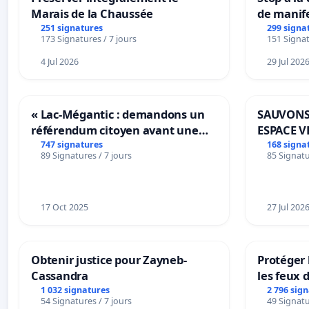
Marais de la Chaussée
de manif
251 signatures
299 signa
173 Signatures / 7 jours
151 Signat
4 Jul 2026
29 Jul 202
« Lac-Mégantic : demandons un
SAUVONS
référendum citoyen avant une
ESPACE V
transformation irréversible de
BOUGERI
747 signatures
168 signa
89 Signatures / 7 jours
85 Signatu
notre territoire »
17 Oct 2025
27 Jul 202
Obtenir justice pour Zayneb-
Protéger 
Cassandra
les feux d
1 032 signatures
2 796 sig
54 Signatures / 7 jours
49 Signatu