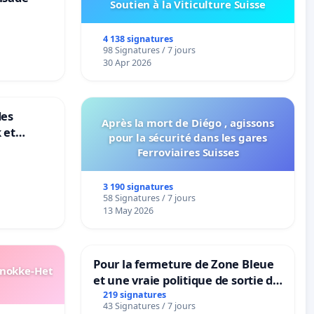
Soutien à la Viticulture Suisse
4 138 signatures
98 Signatures / 7 jours
30 Apr 2026
des
Après la mort de Diégo , agissons
 et
pour la sécurité dans les gares
-
Ferroviaires Suisses
3 190 signatures
58 Signatures / 7 jours
13 May 2026
Pour la fermeture de Zone Bleue
Knokke-Het
et une vraie politique de sortie de
la dépendance
219 signatures
43 Signatures / 7 jours