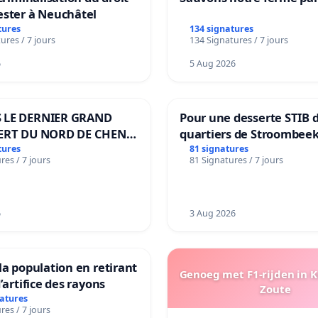
ester à Neuchâtel
tures
134 signatures
ures / 7 jours
134 Signatures / 7 jours
6
5 Aug 2026
 LE DERNIER GRAND
Pour une desserte STIB 
ERT DU NORD DE CHENE-
quartiers de Stroombeek
ES
Beauval - Voor een MIVB
tures
81 signatures
res / 7 jours
81 Signatures / 7 jours
bediening van de wijken
Strombeek en Het Voor
6
3 Aug 2026
la population en retirant
Genoeg met F1-rijden in 
’artifice des rayons
Zoute
natures
res / 7 jours