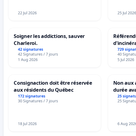
22 Jul 2026
25 Jul 202
Soigner les addictions, sauver
Référendu
Charleroi.
d'incinér
42 signatures
729 signa
42 Signatures / 7 jours
40 Signatu
1 Aug 2026
5 Jul 2026
Consignaction doit être réservée
Non aux a
aux résidents du Québec
durée ava
172 signatures
25 signat
30 Signatures / 7 jours
25 Signatu
18 Jul 2026
6 Aug 202