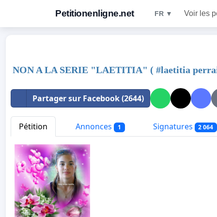
Petitionenligne.net
Voir les p
FR ▼
NON A LA SERIE "LAETITIA" ( #laetitia perrai
Partager sur Facebook (2644)
Pétition
Annonces
Signatures
1
2 064