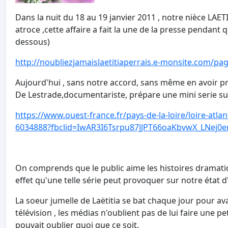
Dans la nuit du 18 au 19 janvier 2011 , notre nièce LAETI
atroce ,cette affaire a fait la une de la presse pendant q
dessous)
http://noubliezjamaislaetitiaperrais.e-monsite.com/pag
Aujourd'hui , sans notre accord, sans même en avoir pré
De Lestrade,documentariste, prépare une mini serie sur l
https://www.ouest-france.fr/pays-de-la-loire/loire-atlan
6034888?fbclid=IwAR3I6Tsrpu87JJPT66oaKbvwX_LNej
On comprends que le public aime les histoires dramatique
effet qu'une telle série peut provoquer sur notre état d'
La soeur jumelle de Laëtitia se bat chaque jour pour ava
télévision , les médias n'oublient pas de lui faire une p
pouvait oublier quoi que ce soit.