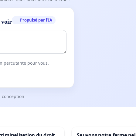
Propulsé par l’IA
 voir
on percutante pour vous.
a conception
 criminalisation du droit
Sauvons notre ferme pal