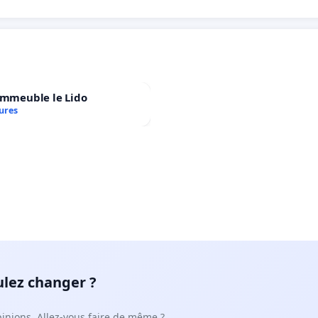
immeuble le Lido
ures
ulez changer ?
pinions. Allez-vous faire de même ?