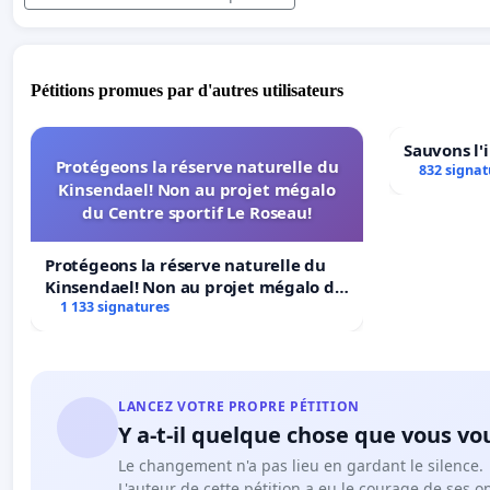
Pétitions promues par d'autres utilisateurs
Sauvons l'
Protégeons la réserve naturelle du
832 signat
Kinsendael! Non au projet mégalo
du Centre sportif Le Roseau!
Protégeons la réserve naturelle du
Kinsendael! Non au projet mégalo du
Centre sportif Le Roseau!
1 133 signatures
LANCEZ VOTRE PROPRE PÉTITION
Y a-t-il quelque chose que vous vo
Le changement n'a pas lieu en gardant le silence.
L'auteur de cette pétition a eu le courage de ses o