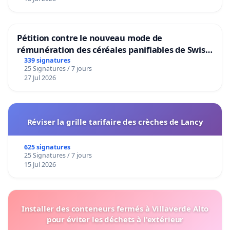
Pétition contre le nouveau mode de
rémunération des céréales panifiables de Swiss
granum basé sur la teneur en protéines
339 signatures
25 Signatures / 7 jours
27 Jul 2026
Réviser la grille tarifaire des crèches de Lancy
625 signatures
25 Signatures / 7 jours
15 Jul 2026
Installer des conteneurs fermés à Villaverde Alto
pour éviter les déchets à l'extérieur