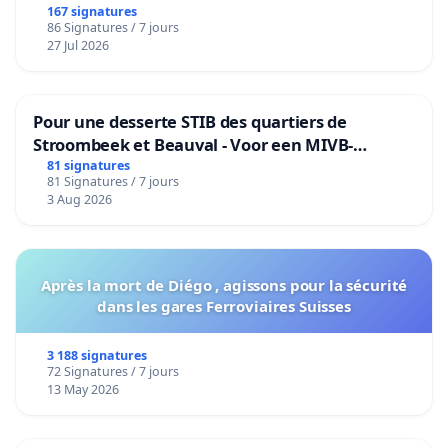
167 signatures
86 Signatures / 7 jours
27 Jul 2026
Pour une desserte STIB des quartiers de
Stroombeek et Beauval - Voor een MIVB-
bediening van de wijken Strombeek en Het
81 signatures
81 Signatures / 7 jours
Voor
3 Aug 2026
Après la mort de Diégo , agissons pour la sécurité
dans les gares Ferroviaires Suisses
3 188 signatures
72 Signatures / 7 jours
13 May 2026