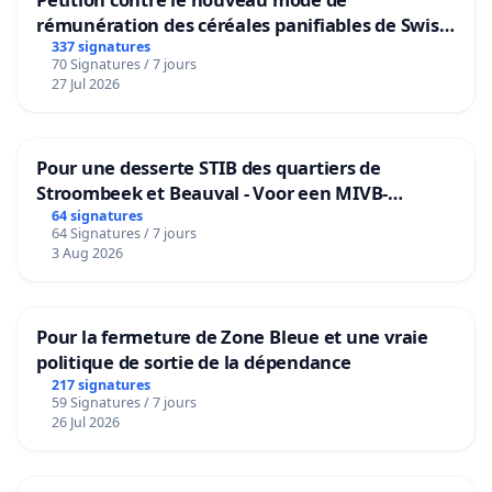
rémunération des céréales panifiables de Swiss
granum basé sur la teneur en protéines
337 signatures
70 Signatures / 7 jours
27 Jul 2026
Pour une desserte STIB des quartiers de
Stroombeek et Beauval - Voor een MIVB-
bediening van de wijken Strombeek en Het
64 signatures
64 Signatures / 7 jours
Voor
3 Aug 2026
Pour la fermeture de Zone Bleue et une vraie
politique de sortie de la dépendance
217 signatures
59 Signatures / 7 jours
26 Jul 2026