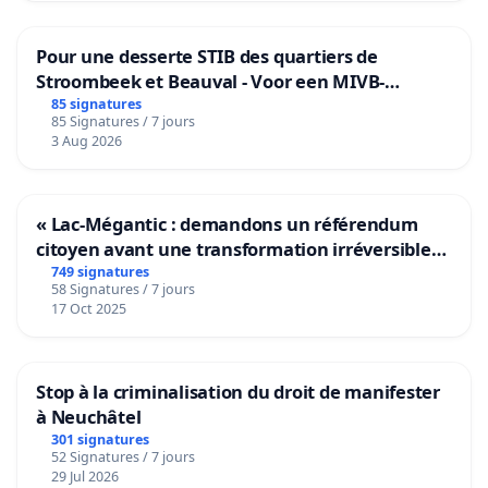
Pour une desserte STIB des quartiers de
Stroombeek et Beauval - Voor een MIVB-
bediening van de wijken Strombeek en Het
85 signatures
85 Signatures / 7 jours
Voor
3 Aug 2026
« Lac-Mégantic : demandons un référendum
citoyen avant une transformation irréversible
de notre territoire »
749 signatures
58 Signatures / 7 jours
17 Oct 2025
Stop à la criminalisation du droit de manifester
à Neuchâtel
301 signatures
52 Signatures / 7 jours
29 Jul 2026