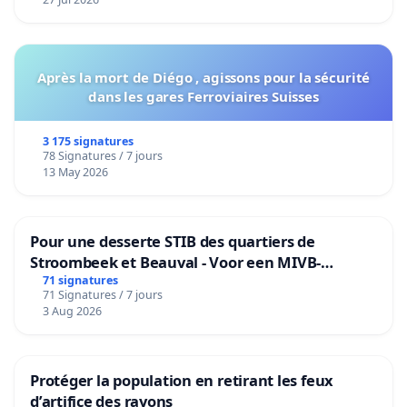
Après la mort de Diégo , agissons pour la sécurité
dans les gares Ferroviaires Suisses
3 175 signatures
78 Signatures / 7 jours
13 May 2026
Pour une desserte STIB des quartiers de
Stroombeek et Beauval - Voor een MIVB-
bediening van de wijken Strombeek en Het
71 signatures
71 Signatures / 7 jours
Voor
3 Aug 2026
Protéger la population en retirant les feux
d’artifice des rayons