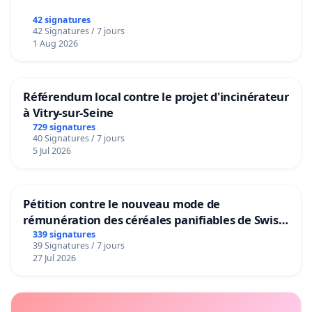
42 signatures
42 Signatures / 7 jours
1 Aug 2026
Référendum local contre le projet d'incinérateur
à Vitry-sur-Seine
729 signatures
40 Signatures / 7 jours
5 Jul 2026
Pétition contre le nouveau mode de
rémunération des céréales panifiables de Swiss
granum basé sur la teneur en protéines
339 signatures
39 Signatures / 7 jours
27 Jul 2026