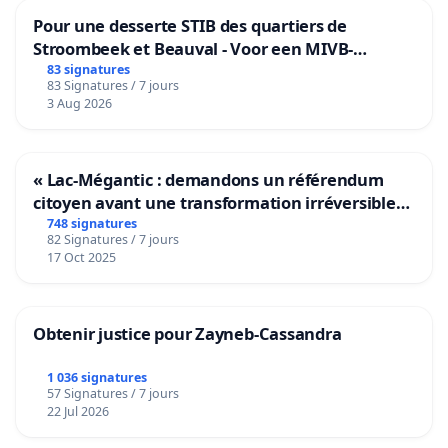
Pour une desserte STIB des quartiers de
Stroombeek et Beauval - Voor een MIVB-
bediening van de wijken Strombeek en Het
83 signatures
83 Signatures / 7 jours
Voor
3 Aug 2026
« Lac-Mégantic : demandons un référendum
citoyen avant une transformation irréversible
de notre territoire »
748 signatures
82 Signatures / 7 jours
17 Oct 2025
Obtenir justice pour Zayneb-Cassandra
1 036 signatures
57 Signatures / 7 jours
22 Jul 2026