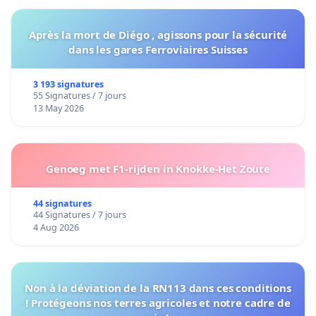
Après la mort de Diégo , agissons pour la sécurité
dans les gares Ferroviaires Suisses
3 193 signatures
55 Signatures / 7 jours
13 May 2026
Genoeg met F1-rijden in Knokke-Het Zoute
44 signatures
44 Signatures / 7 jours
4 Aug 2026
Non à la déviation de la RN113 dans ces conditions
! Protégeons nos terres agricoles et notre cadre de