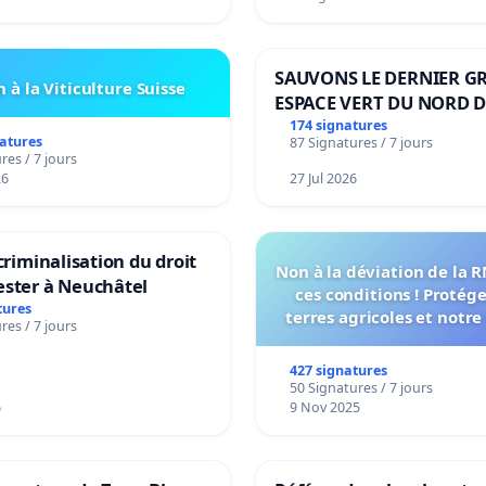
SAUVONS LE DERNIER G
 à la Viticulture Suisse
ESPACE VERT DU NORD D
BOUGERIES
174 signatures
natures
87 Signatures / 7 jours
res / 7 jours
26
27 Jul 2026
 criminalisation du droit
Non à la déviation de la 
ester à Neuchâtel
ces conditions ! Protég
tures
terres agricoles et notre
res / 7 jours
vie !
427 signatures
50 Signatures / 7 jours
6
9 Nov 2025