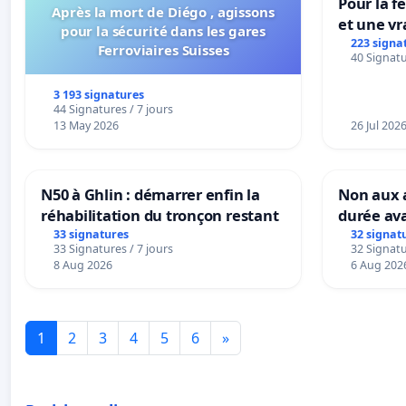
Pour la f
Après la mort de Diégo , agissons
et une vr
pour la sécurité dans les gares
la dépen
223 signa
Ferroviaires Suisses
40 Signatu
3 193 signatures
44 Signatures / 7 jours
13 May 2026
26 Jul 202
N50 à Ghlin : démarrer enfin la
Non aux a
réhabilitation du tronçon restant
durée ava
33 signatures
32 signat
33 Signatures / 7 jours
32 Signatu
8 Aug 2026
6 Aug 202
1
2
3
4
5
6
»