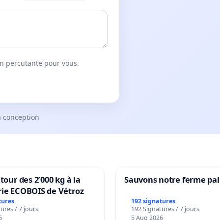
on percutante pour vous.
a conception
tour des 2’000 kg à la
Sauvons notre ferme pal
rie ECOBOIS de Vétroz
tures
192 signatures
ures / 7 jours
192 Signatures / 7 jours
6
5 Aug 2026