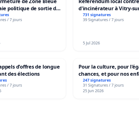
ermeture de Zone Bleue
Référendum local contre 
aie politique de sortie de
d'incinérateur à Vitry-su
dance
tures
731 signatures
res / 7 jours
39 Signatures / 7 jours
6
5 Jul 2026
ppels d’offres de longue
Pour la culture, pour l'ég
nt des élections
chances, et pour nos enf
ures
247 signatures
res / 7 jours
31 Signatures / 7 jours
6
25 Jun 2026