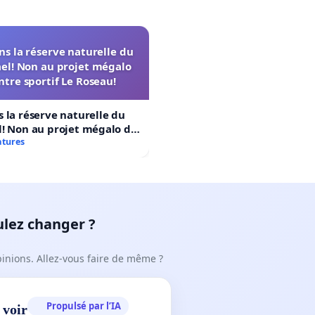
s la réserve naturelle du
el! Non au projet mégalo
ntre sportif Le Roseau!
 la réserve naturelle du
! Non au projet mégalo du
rtif Le Roseau!
atures
ulez changer ?
pinions. Allez-vous faire de même ?
Propulsé par l’IA
 voir