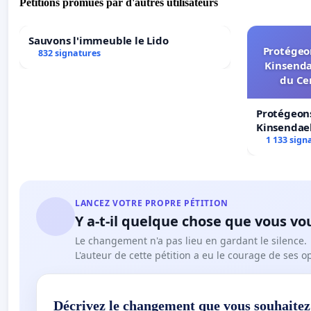
Pétitions promues par d'autres utilisateurs
Sauvons l'immeuble le Lido
Protégeon
832 signatures
Kinsenda
du Ce
Protégeons
Kinsendael
Centre spo
1 133 sign
LANCEZ VOTRE PROPRE PÉTITION
Y a-t-il quelque chose que vous vo
Le changement n'a pas lieu en gardant le silence.
L'auteur de cette pétition a eu le courage de ses o
Décrivez le changement que vous souhaitez