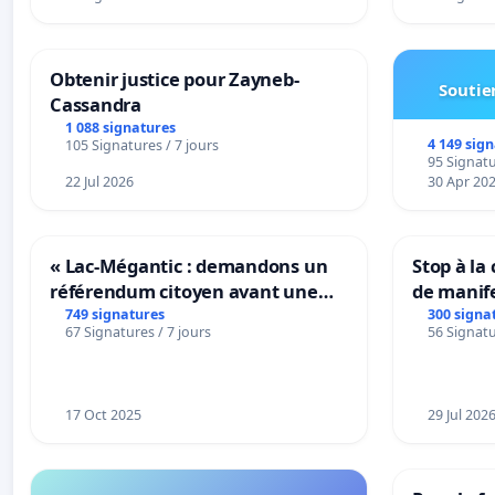
Obtenir justice pour Zayneb-
Soutien
Cassandra
1 088 signatures
4 149 sig
105 Signatures / 7 jours
95 Signatu
22 Jul 2026
30 Apr 20
« Lac-Mégantic : demandons un
Stop à la
référendum citoyen avant une
de manif
transformation irréversible de
749 signatures
300 signa
67 Signatures / 7 jours
56 Signatu
notre territoire »
17 Oct 2025
29 Jul 202