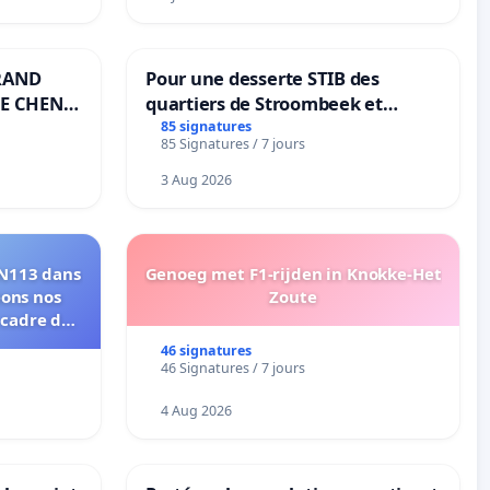
RAND
Pour une desserte STIB des
E CHENE-
quartiers de Stroombeek et
Beauval - Voor een MIVB-
85 signatures
85 Signatures / 7 jours
bediening van de wijken
Strombeek en Het Voor
3 Aug 2026
RN113 dans
Genoeg met F1-rijden in Knokke-Het
eons nos
Zoute
 cadre de
46 signatures
46 Signatures / 7 jours
4 Aug 2026