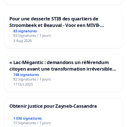
Pour une desserte STIB des quartiers de
Stroombeek et Beauval - Voor een MIVB-
bediening van de wijken Strombeek en Het
83 signatures
83 Signatures / 7 jours
Voor
3 Aug 2026
« Lac-Mégantic : demandons un référendum
citoyen avant une transformation irréversible
de notre territoire »
748 signatures
82 Signatures / 7 jours
17 Oct 2025
Obtenir justice pour Zayneb-Cassandra
1 036 signatures
57 Signatures / 7 jours