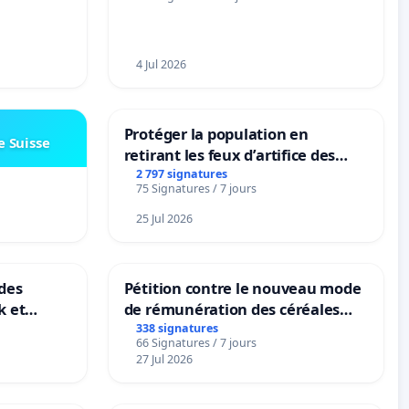
4 Jul 2026
Protéger la population en
e Suisse
retirant les feux d’artifice des
rayons
2 797 signatures
75 Signatures / 7 jours
25 Jul 2026
des
Pétition contre le nouveau mode
k et
de rémunération des céréales
B-
panifiables de Swiss granum basé
338 signatures
66 Signatures / 7 jours
n
sur la teneur en protéines
27 Jul 2026