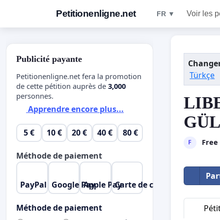
Petitionenligne.net
Voir les p
FR ▼
Publicité payante
Changer
Türkçe
Petitionenligne.net fera la promotion
de cette pétition auprès de
3,000
personnes.
LIB
Apprendre encore plus...
GÜL
5 €
10 €
20 €
40 €
80 €
Free
F
Méthode de paiement
Par
PayPal
Google Pay
Apple Pay
Carte de crédit
Méthode de paiement
Péti