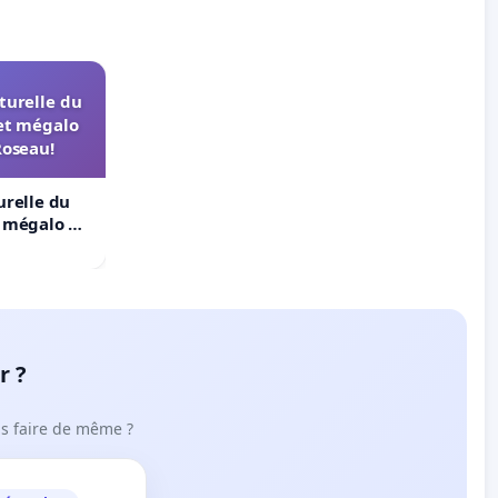
turelle du
et mégalo
Roseau!
urelle du
t mégalo du
r ?
ous faire de même ?