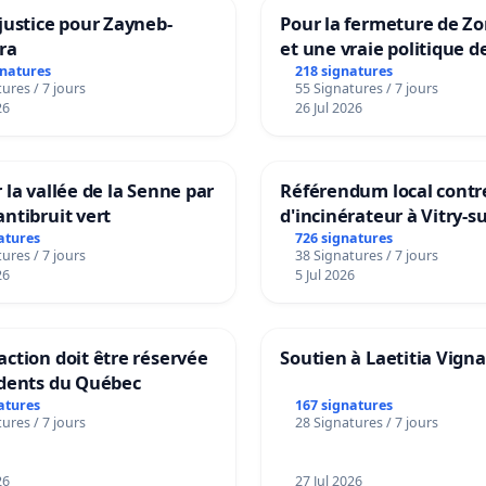
ant, avec l'objection du bureau du
justice pour Zayneb-
Pour la fermeture de Z
ra
et une vraie politique d
eur, l'affaire a été ouverte.
la dépendance
gnatures
218 signatures
ures / 7 jours
55 Signatures / 7 jours
26
26 Jul 2026
d'éviter que l'affaire ne soit abandonnée,
 la vallée de la Senne par
Référendum local contre
ice s'est occupée de ses affaires et a
ntibruit vert
d'incinérateur à Vitry-s
atures
726 signatures
é une "preuve numérique" (carte SD)
ures / 7 jours
38 Signatures / 7 jours
26
5 Jul 2026
e dossier sans aucune règle de
ure ou de droit.
ction doit être réservée
Soutien à Laetitia Vign
idents du Québec
atures
167 signatures
ériel numérique ne se trouvait pas dans
ures / 7 jours
28 Signatures / 7 jours
sier lorsque l'acte d'accusation a été
26
27 Jul 2026