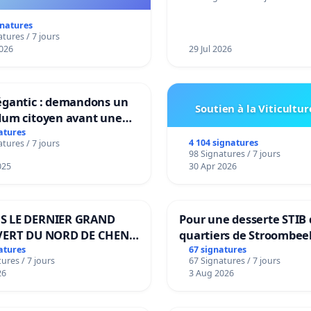
ye Gülmen a été arrêtée le 5 août 2020,
gnatures
ment parce qu'elle se trouvait sur place
tures / 7 jours
026
29 Jul 2026
d'une des nombreuses descentes
aires au centre culturel "Idil" du groupe
égantic : demandons un
Soutien à la Viticultur
dum citoyen avant une
orum. Elle a été arrêtée par la suite.
mation irréversible de
atures
4 104 signatures
tures / 7 jours
ritoire »
98 Signatures / 7 jours
025
30 Apr 2026
y a aucune preuve dans le dossier de
e Gülmen autre que sa présence au
S LE DERNIER GRAND
Pour une desserte STIB 
VERT DU NORD DE CHENE-
quartiers de Stroombee
 culturel d'Idil. Le tribunal a renvoyé le
IES
Beauval - Voor een MIV
atures
67 signatures
ures / 7 jours
67 Signatures / 7 jours
bediening van de wijke
26
3 Aug 2026
r parce qu'il ne contenait aucune preuve.
Strombeek en Het Voor