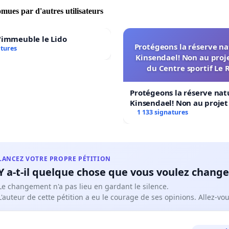
écisions du GATT (Accord général sur les
omues par d'autres utilisateurs
 douaniers et le commerce), de l'AGCS
'immeuble le Lido
Protégeons la réserve na
atures
d général sur le commerce des services),
Kinsendael! Non au proj
du Centre sportif Le 
rbitrage et de la privatisation signées en
Protégeons la réserve nat
 avec les directives de la Banque
Kinsendael! Non au proje
Centre sportif Le Roseau!
1 133 signatures
ale.
 jour, Nuriye Gülmen organisait un sit-in
LANCEZ VOTRE PROPRE PÉTITION
testation en déclarant : "Je veux
Y a-t-il quelque chose que vous voulez change
Le changement n'a pas lieu en gardant le silence.
ver mon emploi". Elle a été détenue tous
L'auteur de cette pétition a eu le courage de ses opinions. Allez-v
urs.