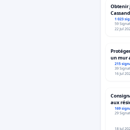
Cepend
Obtenir 
Cassand
procur
1 023 si
59 Signat
22 Jul 20
-Afin 
Protéger
la pol
un mur a
215 sign
envoy
39 Signat
16 Jul 20
dans l
procéd
Consigna
aux rés
169 sign
Ce mat
29 Signat
le dos
18 Jul 20