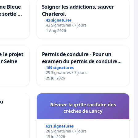
one Bleue
Soigner les addictions, sauver
e sortie de
Charleroi.
42 signatures
42 Signatures / 7 jours
1 Aug 2026
 le projet
Permis de conduire - Pour un
ur-Seine
examen du permis de conduire
accessible dans plusieurs langues
169 signatures
29 Signatures / 7 jours
à Bruxelles
25 Jul 2026
au
Réviser la grille tarifaire des
crèches de Lancy
621 signatures
28 Signatures / 7 jours
15 Jul 2026