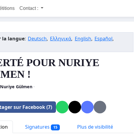
étitions
Contact :
 la langue
:
Deutsch
,
Ελληνικά
,
English
,
Español
,
ERTÉ POUR NURIYE
MEN !
 Nuriye Gülmen
·
tager sur Facebook (7)
tion
Signatures
Plus de visibilité
15