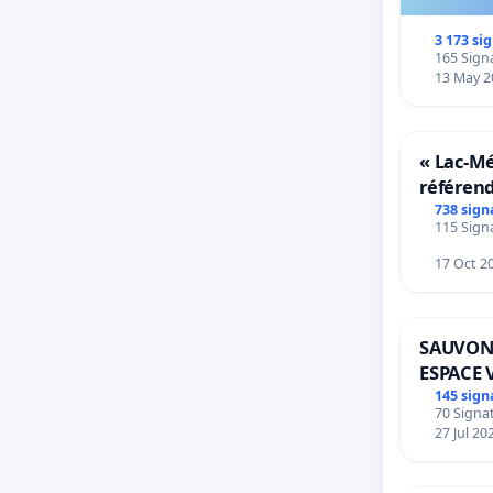
- Nuri
3 173 si
simple
165 Signa
13 May 2
lors 
arbitr
« Lac-M
référen
Grup Y
transfor
738 sign
115 Signa
notre ter
17 Oct 2
-Il n'
Nuriy
SAUVON
ESPACE 
centre
BOUGER
145 sign
70 Signat
27 Jul 20
dossie