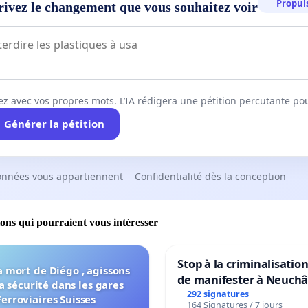
Propuls
rivez le changement que vous souhaitez voir
 entamé une grève de la faim. Elle a été
e pour "protestations intensives".
YE ÉTAIT UN PROFESSEUR
ez avec vos propres mots. L’IA rédigera une pétition percutante po
IVERSITÉ QUI A ENTAMÉ UNE GRÈVE
Générer la pétition
A FAIM PENDANT 324 JOURS,
TANT AUX KHK'S. IL A ÉTÉ LIBÉRÉ
onnées vous appartiennent
Confidentialité dès la conception
S SA GRÈVE DE LA FAIM.
ions qui pourraient vous intéresser
té libéré après sa grève de la faim.
Stop à la criminalisation
a mort de Diégo , agissons
de manifester à Neuchâ
a sécurité dans les gares
292 signatures
Ferroviaires Suisses
164 Signatures / 7 jours