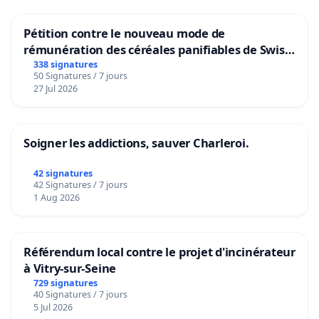
Pétition contre le nouveau mode de
rémunération des céréales panifiables de Swiss
granum basé sur la teneur en protéines
338 signatures
50 Signatures / 7 jours
27 Jul 2026
Soigner les addictions, sauver Charleroi.
42 signatures
42 Signatures / 7 jours
1 Aug 2026
Référendum local contre le projet d'incinérateur
à Vitry-sur-Seine
729 signatures
40 Signatures / 7 jours
5 Jul 2026