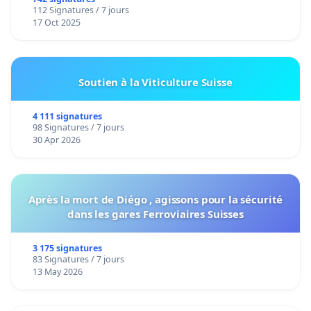
de notre territoire »
112 Signatures / 7 jours
17 Oct 2025
Soutien à la Viticulture Suisse
4 111 signatures
98 Signatures / 7 jours
30 Apr 2026
Après la mort de Diégo , agissons pour la sécurité
dans les gares Ferroviaires Suisses
3 175 signatures
83 Signatures / 7 jours
13 May 2026