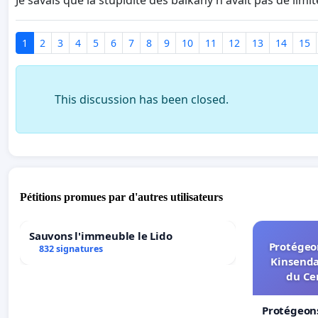
Je savais que la stupidité des balkany n avait pas de lim
1
2
3
4
5
6
7
8
9
10
11
12
13
14
15
This discussion has been closed.
Pétitions promues par d'autres utilisateurs
Sauvons l'immeuble le Lido
Protégeon
832 signatures
Kinsenda
du Ce
Protégeons