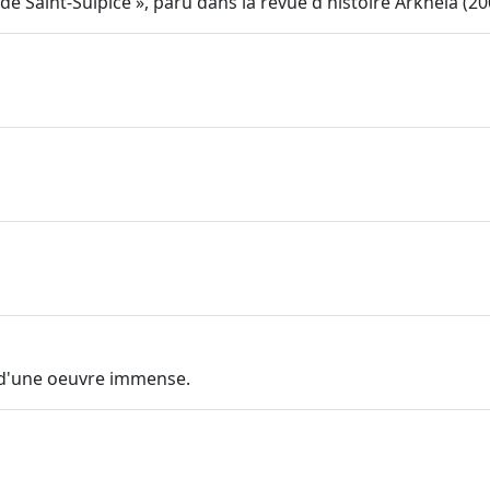
re de Saint-Sulpice », paru dans la revue d'histoire Arkheia (2
e d'une oeuvre immense.