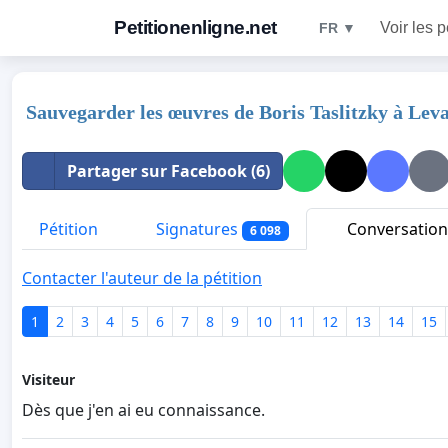
Petitionenligne.net
Voir les p
FR ▼
Sauvegarder les œuvres de Boris Taslitzky à Leva
Partager sur Facebook (6)
Pétition
Signatures
Conversation
6 098
Contacter l'auteur de la pétition
1
2
3
4
5
6
7
8
9
10
11
12
13
14
15
Visiteur
Dès que j'en ai eu connaissance.