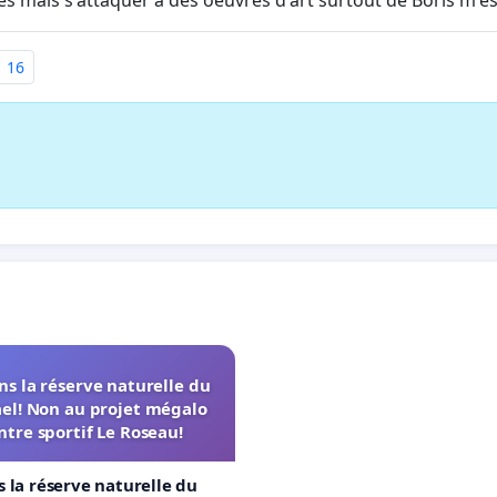
ites mais s'attaquer à des oeuvres d'art surtout de Boris m'e
16
s la réserve naturelle du
el! Non au projet mégalo
ntre sportif Le Roseau!
 la réserve naturelle du