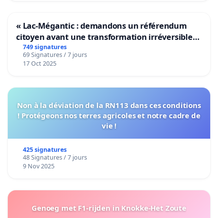
« Lac-Mégantic : demandons un référendum
citoyen avant une transformation irréversible
de notre territoire »
749 signatures
69 Signatures / 7 jours
17 Oct 2025
Non à la déviation de la RN113 dans ces conditions
! Protégeons nos terres agricoles et notre cadre de
vie !
425 signatures
48 Signatures / 7 jours
9 Nov 2025
Genoeg met F1-rijden in Knokke-Het Zoute