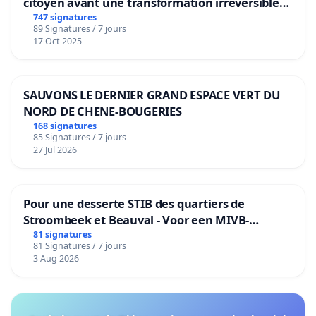
citoyen avant une transformation irréversible
de notre territoire »
747 signatures
89 Signatures / 7 jours
17 Oct 2025
SAUVONS LE DERNIER GRAND ESPACE VERT DU
NORD DE CHENE-BOUGERIES
168 signatures
85 Signatures / 7 jours
27 Jul 2026
Pour une desserte STIB des quartiers de
Stroombeek et Beauval - Voor een MIVB-
bediening van de wijken Strombeek en Het
81 signatures
81 Signatures / 7 jours
Voor
3 Aug 2026