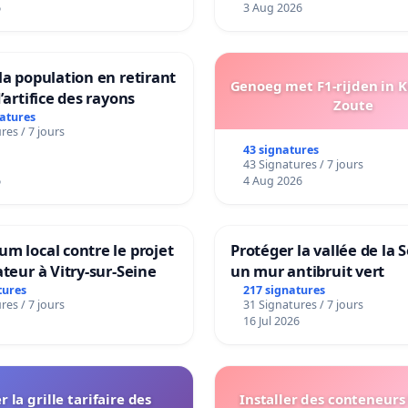
6
3 Aug 2026
la population en retirant
Genoeg met F1-rijden in 
’artifice des rayons
Zoute
natures
res / 7 jours
43 signatures
43 Signatures / 7 jours
6
4 Aug 2026
m local contre le projet
Protéger la vallée de la 
ateur à Vitry-sur-Seine
un mur antibruit vert
tures
217 signatures
res / 7 jours
31 Signatures / 7 jours
16 Jul 2026
r la grille tarifaire des
Installer des conteneurs