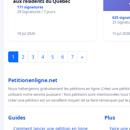
aux résidents du Québec
171 signatures
29 Signatures / 7 jours
625 signa
25 Signatu
18 Jul 2026
15 Jul 202
1
2
3
4
5
6
7
»
Petitionenligne.net
Nous hébergeons gratuitement les pétitions en ligne. Créez une pétitio
utilisant notre service puissant ! Nos pétitions sont mentionnées tous l
créer une pétition est un excellent moyen de se faire remarquer par le p
Guides
Plus
Comment lancer une pétition en ligne
Faire une 