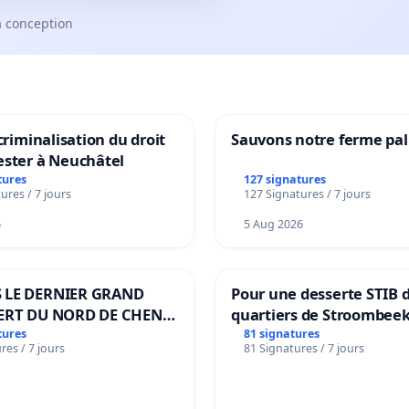
a conception
 criminalisation du droit
Sauvons notre ferme pal
ester à Neuchâtel
tures
127 signatures
ures / 7 jours
127 Signatures / 7 jours
6
5 Aug 2026
 LE DERNIER GRAND
Pour une desserte STIB 
ERT DU NORD DE CHENE-
quartiers de Stroombeek
ES
Beauval - Voor een MIVB
tures
81 signatures
res / 7 jours
81 Signatures / 7 jours
bediening van de wijken
Strombeek en Het Voor