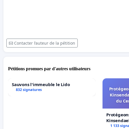
Contacter l’auteur de la pétition
Pétitions promues par d'autres utilisateurs
Sauvons l'immeuble le Lido
Protégeon
832 signatures
Kinsenda
du Ce
Protégeons
Kinsendael
Centre spo
1 133 sign