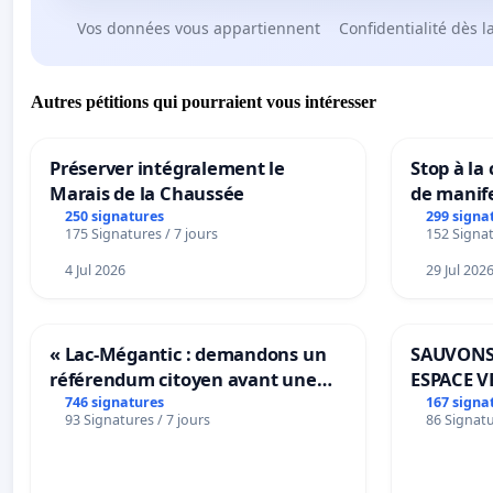
Vos données vous appartiennent
Confidentialité dès l
Autres pétitions qui pourraient vous intéresser
Préserver intégralement le
Stop à la
Marais de la Chaussée
de manif
250 signatures
299 signa
175 Signatures / 7 jours
152 Signat
4 Jul 2026
29 Jul 202
« Lac-Mégantic : demandons un
SAUVONS
référendum citoyen avant une
ESPACE V
transformation irréversible de
BOUGERI
746 signatures
167 signa
93 Signatures / 7 jours
86 Signatu
notre territoire »