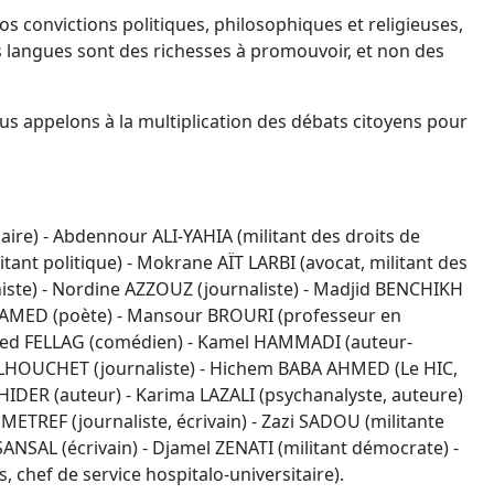
nos convictions politiques, philosophiques et religieuses,
nos langues sont des richesses à promouvoir, et non des
s appelons à la multiplication des débats citoyens pour
ire) - Abdennour ALI-YAHIA (militant des droits de
ant politique) - Mokrane AÏT LARBI (avocat, militant des
iste) - Nordine AZZOUZ (journaliste) - Madjid BENCHIKH
MOHAMED (poète) - Mansour BROURI (professeur en
med FELLAG (comédien) - Kamel HAMMADI (auteur-
ELHOUCHET (journaliste) - Hichem BABA AHMED (Le HIC,
KHIDER (auteur) - Karima LAZALI (psychanalyste, auteure)
TREF (journaliste, écrivain) - Zazi SADOU (militante
ANSAL (écrivain) - Djamel ZENATI (militant démocrate) -
chef de service hospitalo-universitaire).