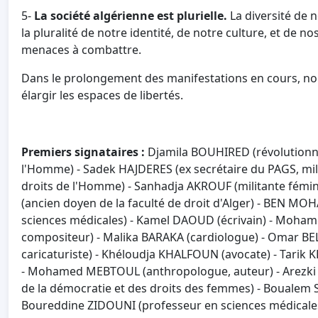
5-
La société algérienne est plurielle.
La diversité de 
la pluralité de notre identité, de notre culture, et de 
menaces à combattre.
Dans le prolongement des manifestations en cours, nou
élargir les espaces de libertés.
Premiers signataires :
Djamila BOUHIRED (révolutionna
l'Homme) - Sadek HAJDERES (ex secrétaire du PAGS, milit
droits de l'Homme) - Sanhadja AKROUF (militante fémin
(ancien doyen de la faculté de droit d'Alger) - BEN 
sciences médicales) - Kamel DAOUD (écrivain) - Moha
compositeur) - Malika BARAKA (cardiologue) - Omar B
caricaturiste) - Khéloudja KHALFOUN (avocate) - Tarik 
- Mohamed MEBTOUL (anthropologue, auteur) - Arezki ME
de la démocratie et des droits des femmes) - Boualem S
Boureddine ZIDOUNI (professeur en sciences médicales, 