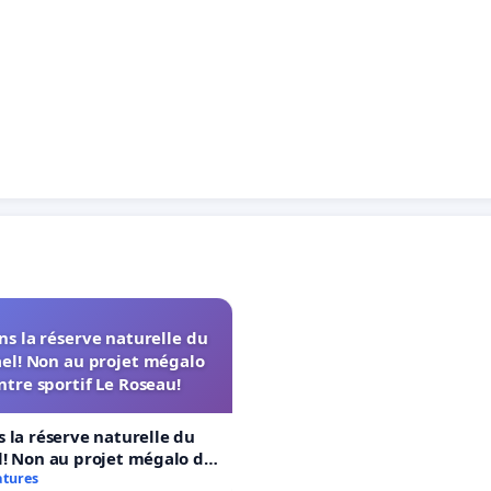
s la réserve naturelle du
el! Non au projet mégalo
ntre sportif Le Roseau!
 la réserve naturelle du
! Non au projet mégalo du
rtif Le Roseau!
atures