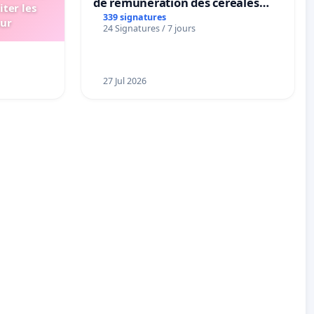
de rémunération des céréales
iter les
panifiables de Swiss granum basé
339 signatures
eur
24 Signatures / 7 jours
sur la teneur en protéines
27 Jul 2026