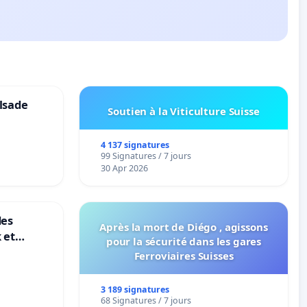
lsade
Soutien à la Viticulture Suisse
4 137 signatures
99 Signatures / 7 jours
30 Apr 2026
des
Après la mort de Diégo , agissons
 et
pour la sécurité dans les gares
-
Ferroviaires Suisses
3 189 signatures
68 Signatures / 7 jours