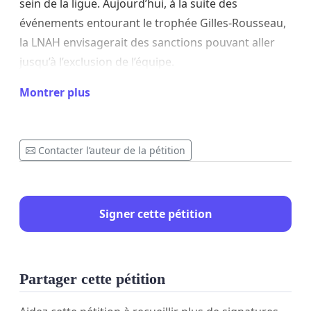
sein de la ligue. Aujourd’hui, à la suite des
événements entourant le trophée Gilles-Rousseau,
la LNAH envisagerait des sanctions pouvant aller
jusqu’à l’exclusion de l’équipe.
Montrer plus
Comme partisans, nous croyons qu’une telle
mesure serait excessive et pénaliserait non
Contacter l’auteur de la pétition
seulement l’organisation, mais aussi des milliers
d’amateurs de hockey qui n’ont rien à voir avec les
gestes reprochés.
Signer cette pétition
Concernant les événements liés au trophée Gilles-
Partager cette pétition
Rousseau, les faits méritent d’être examinés avec
objectivité. Une vidéo montée par un ancien