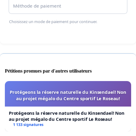
Méthode de paiement
Nous demandons à la LNAH de réévaluer le dossier
Choisissez un mode de paiement pour continuer.
avec objectivité et de considérer des solutions ou
des sanctions plus appropriées, sans priver Laval
de son équipe.
Les Pétroliers représentent bien plus qu’un club de
Pétitions promues par d'autres utilisateurs
hockey. Ils font rayonner notre ville, créent des
emplois, soutiennent l’économie locale et
rassemblent des milliers de partisans année après
Protégeons la réserve naturelle du Kinsendael! Non
au projet mégalo du Centre sportif Le Roseau!
année.
Protégeons la réserve naturelle du Kinsendael! Non
au projet mégalo du Centre sportif Le Roseau!
1 133 signatures
Nous demandons à la LNAH :