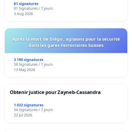
bediening van de wijken Strombeek en Het
81 signatures
81 Signatures / 7 jours
Voor
3 Aug 2026
Après la mort de Diégo , agissons pour la sécurité
dans les gares Ferroviaires Suisses
3 190 signatures
58 Signatures / 7 jours
13 May 2026
Obtenir justice pour Zayneb-Cassandra
1 032 signatures
54 Signatures / 7 jours
22 Jul 2026