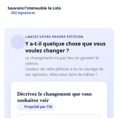
Sauvons l'immeuble le Lido
832 signatures
1. De maintenir les Pétroliers de Laval au sein de la
ligue pour la saison 2026-2027.
2. D’évaluer des mesures proportionnelles aux
LANCEZ VOTRE PROPRE PÉTITION
événements reprochés.
Y a-t-il quelque chose que vous
voulez changer ?
3. De reconnaître l’importance de l’organisation
Le changement n'a pas lieu en gardant le
pour les partisans, les partenaires et la
silence.
communauté lavalloise.
L'auteur de cette pétition a eu le courage de
ses opinions. Allez-vous faire de même ?
Nous croyons qu’il est possible de tirer des leçons
Décrivez le changement que vous
des événements récents sans pour autant faire
souhaitez voir
disparaître une franchise qui occupe une place
Propulsé par l’IA
importante dans le paysage sportif de Laval.