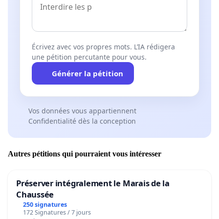
Si vous êtes d’accord, signez cette pétition et
Écrivez avec vos propres mots. L’IA rédigera
partagez-la.
une pétition percutante pour vous.
Générer la pétition
Parce que le hockey à Laval, ça compte.
Vos données vous appartiennent
Confidentialité dès la conception
#GardonsLesPetroliers
Autres pétitions qui pourraient vous intéresser
#LavalHockey
#LNAH
Préserver intégralement le Marais de la
Chaussée
250 signatures
172 Signatures / 7 jours