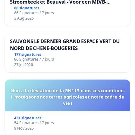
Stroombeek et Beauval - Voor een MIVB-
bediening van de wijken Strombeek en Het
86 signatures
86 Signatures / 7 jours
Voor
3 Aug 2026
SAUVONS LE DERNIER GRAND ESPACE VERT DU
NORD DE CHENE-BOUGERIES
177 signatures
86 Signatures / 7 jours
27 Jul 2026
Non à la déviation de la RN113 dans ces conditions
! Protégeons nos terres agricoles et notre cadre de
vie !
431 signatures
54 Signatures / 7 jours
9 Nov 2025