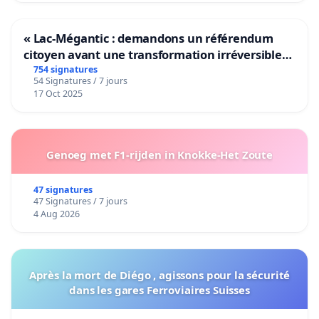
« Lac-Mégantic : demandons un référendum
citoyen avant une transformation irréversible
de notre territoire »
754 signatures
54 Signatures / 7 jours
17 Oct 2025
Genoeg met F1-rijden in Knokke-Het Zoute
47 signatures
47 Signatures / 7 jours
4 Aug 2026
Après la mort de Diégo , agissons pour la sécurité
dans les gares Ferroviaires Suisses