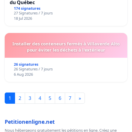
du Québec
174 signatures
27 Signatures / 7 jours
18 Jul 2026
Installer des conteneurs fermés à Villaverde Alto
pour éviter les déchets à l'extérieur
26 signatures
26 Signatures / 7 jours
6 Aug 2026
1
2
3
4
5
6
7
»
Petitionenligne.net
Nous hébergeons gratuitement les pétitions en ligne. Créez une