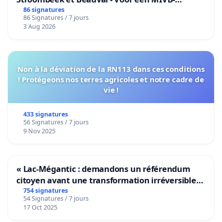
bediening van de wijken Strombeek en Het
86 signatures
86 Signatures / 7 jours
Voor
3 Aug 2026
Non à la déviation de la RN113 dans ces conditions
! Protégeons nos terres agricoles et notre cadre de
vie !
433 signatures
56 Signatures / 7 jours
9 Nov 2025
« Lac-Mégantic : demandons un référendum
citoyen avant une transformation irréversible
de notre territoire »
754 signatures
54 Signatures / 7 jours
17 Oct 2025