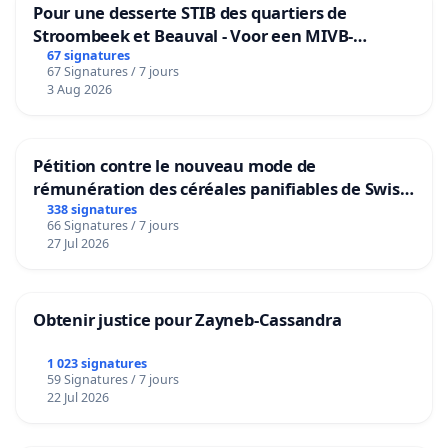
Pour une desserte STIB des quartiers de
Stroombeek et Beauval - Voor een MIVB-
bediening van de wijken Strombeek en Het
67 signatures
67 Signatures / 7 jours
Voor
3 Aug 2026
Pétition contre le nouveau mode de
rémunération des céréales panifiables de Swiss
granum basé sur la teneur en protéines
338 signatures
66 Signatures / 7 jours
27 Jul 2026
Obtenir justice pour Zayneb-Cassandra
1 023 signatures
59 Signatures / 7 jours
22 Jul 2026