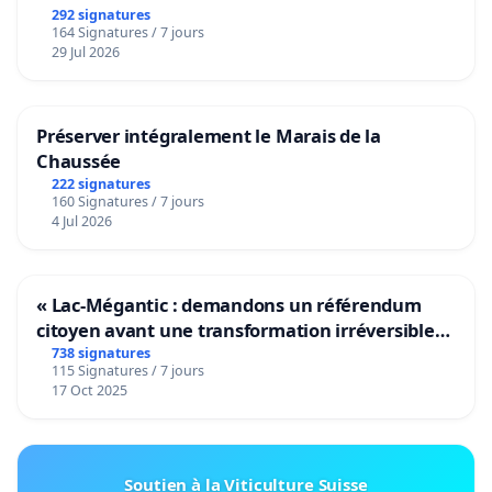
292 signatures
164 Signatures / 7 jours
29 Jul 2026
Préserver intégralement le Marais de la
Chaussée
222 signatures
160 Signatures / 7 jours
4 Jul 2026
« Lac-Mégantic : demandons un référendum
citoyen avant une transformation irréversible
de notre territoire »
738 signatures
115 Signatures / 7 jours
17 Oct 2025
Soutien à la Viticulture Suisse