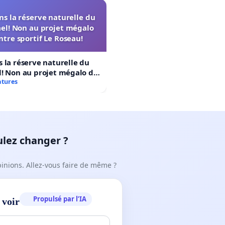
s la réserve naturelle du
el! Non au projet mégalo
ntre sportif Le Roseau!
 la réserve naturelle du
! Non au projet mégalo du
rtif Le Roseau!
atures
ulez changer ?
pinions. Allez-vous faire de même ?
Propulsé par l’IA
 voir