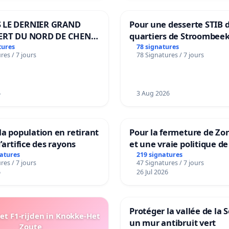
 LE DERNIER GRAND
Pour une desserte STIB 
ERT DU NORD DE CHENE-
quartiers de Stroombeek
ES
Beauval - Voor een MIVB
tures
78 signatures
res / 7 jours
78 Signatures / 7 jours
bediening van de wijken
Strombeek en Het Voor
6
3 Aug 2026
la population en retirant
Pour la fermeture de Zo
’artifice des rayons
et une vraie politique de
la dépendance
natures
219 signatures
res / 7 jours
47 Signatures / 7 jours
6
26 Jul 2026
Protéger la vallée de la 
t F1-rijden in Knokke-Het
un mur antibruit vert
Zoute