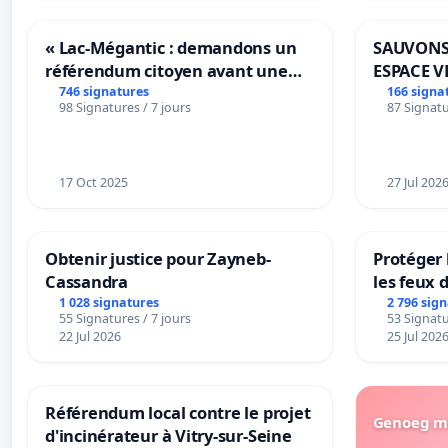
« Lac-Mégantic : demandons un
SAUVONS
référendum citoyen avant une
ESPACE V
transformation irréversible de
BOUGERI
746 signatures
166 signa
98 Signatures / 7 jours
87 Signatu
notre territoire »
17 Oct 2025
27 Jul 202
Obtenir justice pour Zayneb-
Protéger 
Cassandra
les feux d
1 028 signatures
2 796 sig
55 Signatures / 7 jours
53 Signatu
22 Jul 2026
25 Jul 202
Référendum local contre le projet
Genoeg me
d'incinérateur à Vitry-sur-Seine