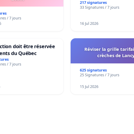
217 signatures
33 Signatures / 7 jours
ures
res / 7 jours
6
16 Jul 2026
tion doit être réservée
Réviser la grille tarifa
dents du Québec
crèches de Lanc
tures
res / 7 jours
625 signatures
25 Signatures / 7 jours
6
15 Jul 2026