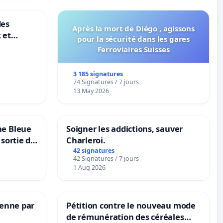
des
Après la mort de Diégo , agissons
 et
pour la sécurité dans les gares
-
Ferroviaires Suisses
3 185 signatures
74 Signatures / 7 jours
13 May 2026
ne Bleue
Soigner les addictions, sauver
 sortie de
Charleroi.
42 signatures
42 Signatures / 7 jours
1 Aug 2026
Senne par
Pétition contre le nouveau mode
de rémunération des céréales