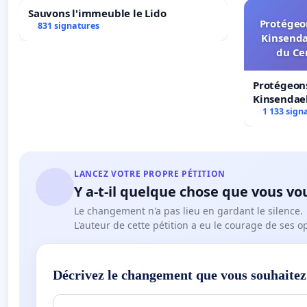
Sauvons l'immeuble le Lido
Protégeon
831 signatures
Kinsenda
du Ce
Protégeons
Kinsendael
Centre spo
1 133 sign
LANCEZ VOTRE PROPRE PÉTITION
Y a-t-il quelque chose que vous vo
Le changement n'a pas lieu en gardant le silence.
L'auteur de cette pétition a eu le courage de ses o
Décrivez le changement que vous souhaitez