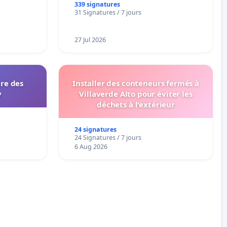
panifiables de Swiss granum basé
339 signatures
31 Signatures / 7 jours
sur la teneur en protéines
27 Jul 2026
ire des
Installer des conteneurs fermés à
y
Villaverde Alto pour éviter les
déchets à l'extérieur
24 signatures
24 Signatures / 7 jours
6 Aug 2026