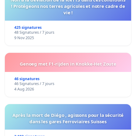
! Protégeons nos terres agricoles et notre cadre de
vie !
425 signatures
48 Signatures / 7 jours
9 Nov 2025
Genoeg met F1-rijden in Knokke-Het Zoute
46 signatures
46 Signatures / 7 jours
4 Aug 2026
Après la mort de Diégo , agissons pour la sécurité
dans les gares Ferroviaires Suisses