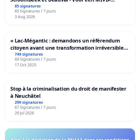
bediening van de wijken Strombeek en Het
85 signatures
85 Signatures / 7 jours
Voor
3 Aug 2026
« Lac-Mégantic : demandons un référendum
citoyen avant une transformation irréversible
de notre territoire »
749 signatures
69 Signatures / 7 jours
17 Oct 2025
Stop à la criminalisation du droit de manifester
à Neuchâtel
299 signatures
67 Signatures / 7 jours
29 Jul 2026
Non à la déviation de la RN113 dans ces conditions