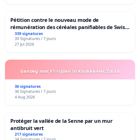
Pétition contre le nouveau mode de
rémunération des céréales panifiables de Swiss
granum basé sur la teneur en protéines
339 signatures
39 Signatures / 7 jours
27 Jul 2026
Genoeg met F1-rijden in Knokke-Het Zoute
36 signatures
36 Signatures / 7 jours
4 Aug 2026
Protéger la vallée de la Senne par un mur
antibruit vert
217 signatures
34 Signatures / 7 jours