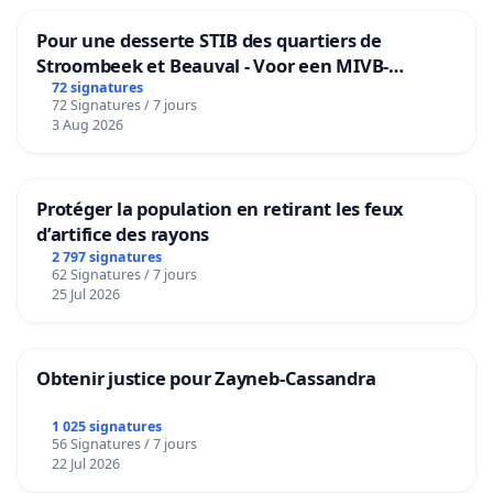
Pour une desserte STIB des quartiers de
Stroombeek et Beauval - Voor een MIVB-
bediening van de wijken Strombeek en Het
72 signatures
72 Signatures / 7 jours
Voor
3 Aug 2026
Protéger la population en retirant les feux
d’artifice des rayons
2 797 signatures
62 Signatures / 7 jours
25 Jul 2026
Obtenir justice pour Zayneb-Cassandra
1 025 signatures
56 Signatures / 7 jours
22 Jul 2026