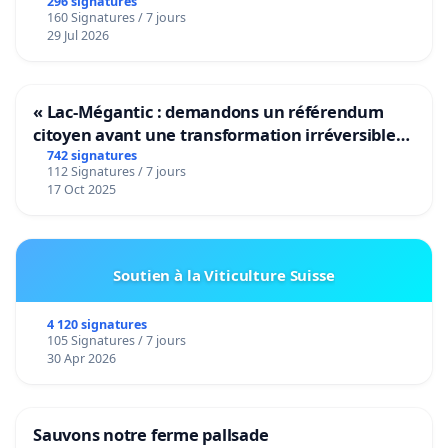
296 signatures
160 Signatures / 7 jours
29 Jul 2026
« Lac-Mégantic : demandons un référendum
citoyen avant une transformation irréversible
de notre territoire »
742 signatures
112 Signatures / 7 jours
17 Oct 2025
Soutien à la Viticulture Suisse
4 120 signatures
105 Signatures / 7 jours
30 Apr 2026
Sauvons notre ferme pallsade