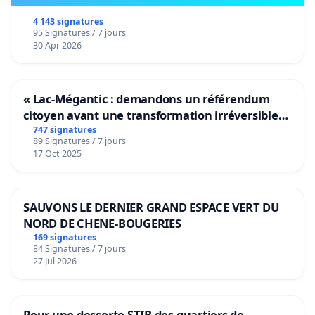
4 143 signatures
95 Signatures / 7 jours
30 Apr 2026
« Lac-Mégantic : demandons un référendum
citoyen avant une transformation irréversible
de notre territoire »
747 signatures
89 Signatures / 7 jours
17 Oct 2025
SAUVONS LE DERNIER GRAND ESPACE VERT DU
NORD DE CHENE-BOUGERIES
169 signatures
84 Signatures / 7 jours
27 Jul 2026
Pour une desserte STIB des quartiers de