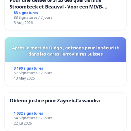
Stroombeek et Beauval - Voor een MIVB-
bediening van de wijken Strombeek en Het
83 signatures
83 Signatures / 7 jours
Voor
3 Aug 2026
Après la mort de Diégo , agissons pour la sécurité
dans les gares Ferroviaires Suisses
3 190 signatures
57 Signatures / 7 jours
13 May 2026
Obtenir justice pour Zayneb-Cassandra
1 032 signatures
54 Signatures / 7 jours
22 Jul 2026