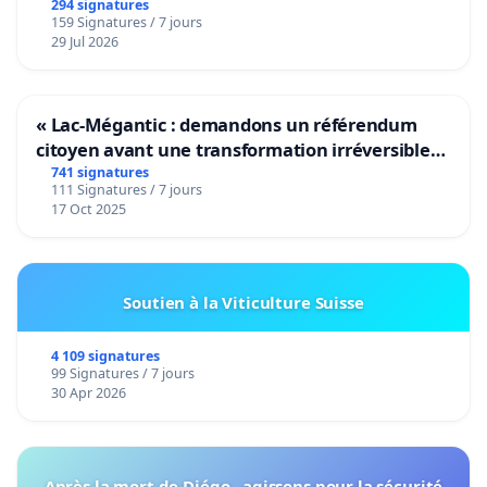
294 signatures
159 Signatures / 7 jours
29 Jul 2026
« Lac-Mégantic : demandons un référendum
citoyen avant une transformation irréversible
de notre territoire »
741 signatures
111 Signatures / 7 jours
17 Oct 2025
Soutien à la Viticulture Suisse
4 109 signatures
99 Signatures / 7 jours
30 Apr 2026
Après la mort de Diégo , agissons pour la sécurité