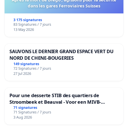
dans les gares Ferroviaires Suisses
3 175 signatures
83 Signatures / 7 jours
13 May 2026
SAUVONS LE DERNIER GRAND ESPACE VERT DU
NORD DE CHENE-BOUGERIES
149 signatures
72 Signatures / 7 jours
27 Jul 2026
Pour une desserte STIB des quartiers de
Stroombeek et Beauval - Voor een MIVB-
bediening van de wijken Strombeek en Het
71 signatures
71 Signatures / 7 jours
Voor
3 Aug 2026