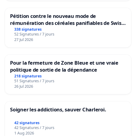
Pétition contre le nouveau mode de
rémunération des céréales panifiables de Swiss
granum basé sur la teneur en protéines
338 signatures
52 Signatures / 7 jours
27 Jul 2026
Pour la fermeture de Zone Bleue et une vraie
politique de sortie de la dépendance
218 signatures
51 Signatures / 7 jours
26 Jul 2026
Soigner les addictions, sauver Charleroi.
42 signatures
42 Signatures / 7 jours
1 Aug 2026