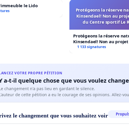
'immeuble le Lido
Protégeons la réserve na
atures
Kinsendael! Non au proj
du Centre sportif Le 
Protégeons la réserve nat
Kinsendael! Non au proje
Centre sportif Le Roseau!
1 133 signatures
LANCEZ VOTRE PROPRE PÉTITION
Y a-t-il quelque chose que vous voulez change
Le changement n'a pas lieu en gardant le silence.
L'auteur de cette pétition a eu le courage de ses opinions. Allez-v
Propuls
rivez le changement que vous souhaitez voir