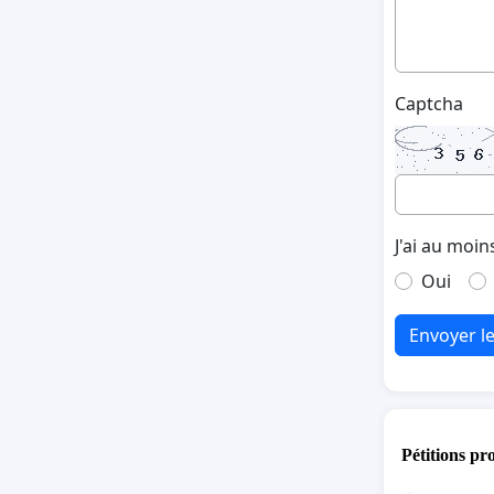
Captcha
J'ai au moin
Oui
Envoyer l
Pétitions pr