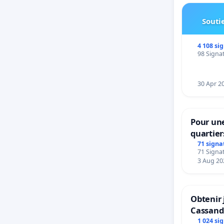
Soutie
4 108 si
98 Signat
30 Apr 2
Pour une
quartier
Beauval 
71 signa
71 Signat
bedieni
3 Aug 20
Strombe
Obtenir 
Cassand
1 024 si