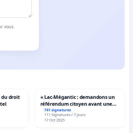
ur vous.
 du droit
« Lac-Mégantic : demandons un
tel
référendum citoyen avant une
transformation irréversible de
741 signatures
111 Signatures / 7 jours
notre territoire »
17 Oct 2025