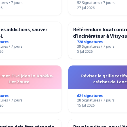
ures / 7 jours
52 Signatures / 7 jours
sur la teneur en protéi
26
27 Jul 2026
les addictions, sauver
Référendum local contre
i.
d'incinérateur à Vitry-s
tures
728 signatures
ures / 7 jours
39 Signatures / 7 jours
26
5 Jul 2026
met F1-rijden in Knokke-
Réviser la grille tarif
Het Zoute
crèches de Lanc
tures
621 signatures
ures / 7 jours
28 Signatures / 7 jours
26
15 Jul 2026
ction doit être réservée
Pour la culture, pour l'é