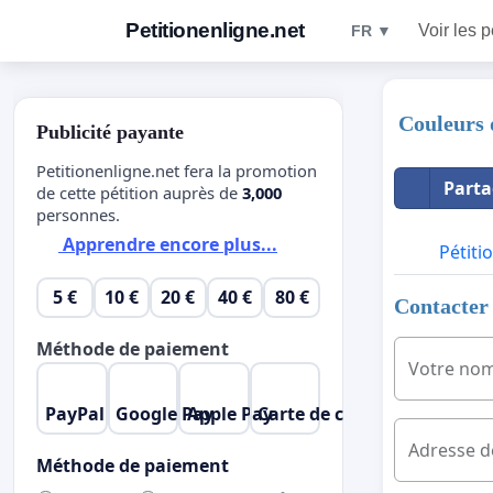
Petitionenligne.net
Voir les p
FR ▼
Couleurs 
Publicité payante
Petitionenligne.net fera la promotion
Parta
de cette pétition auprès de
3,000
personnes.
Apprendre encore plus...
Pétiti
5 €
10 €
20 €
40 €
80 €
Contacter 
Méthode de paiement
Votre no
PayPal
Google Pay
Apple Pay
Carte de crédit
Adresse d
Méthode de paiement