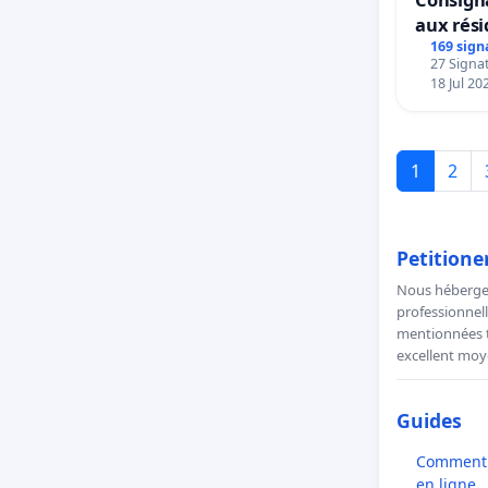
aux rés
169 sign
27 Signat
18 Jul 20
1
2
Petitione
Nous hébergeo
professionnell
mentionnées to
excellent moye
Guides
Comment l
en ligne