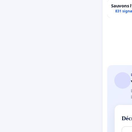
Sauvons l
831 sign
Déc