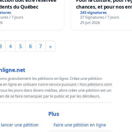
idents du Québec
chances, et pour nos en
atures
243 signatures
ures / 7 jours
27 Signatures / 7 jours
26
25 Jun 2026
3
4
5
6
7
»
nligne.net
ns gratuitement les pétitions en ligne. Créez une pétition
e en ligne en utilisant notre service puissant ! Nos pétitions sont
us les jours dans divers médias, alors créer une pétition est un
n de se faire remarquer par le public et par les décideurs.
Plus
ancer une pétition
Faire une pétition en ligne