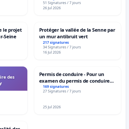
51 Signatures / 7 jours
nes
26 Jul 2026
 le projet
Protéger la vallée de la Senne par
ur-Seine
un mur antibruit vert
217 signatures
34 Signatures / 7 jours
16 Jul 2026
Permis de conduire - Pour un
aire des
examen du permis de conduire
y
accessible dans plusieurs langues
169 signatures
27 Signatures / 7 jours
à Bruxelles
25 Jul 2026
galité des