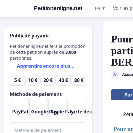
Petitionenligne.net
Voir les p
FR ▼
Publicité payante
Pou
Petitionenligne.net fera la promotion
part
de cette pétition auprès de
3,000
personnes.
BER
Apprendre encore plus...
Assoc
A
5 €
10 €
20 €
40 €
80 €
Méthode de paiement
Par
PayPal
Google Pay
Apple Pay
Carte de crédit
Péti
Pour u
Méthode de paiement