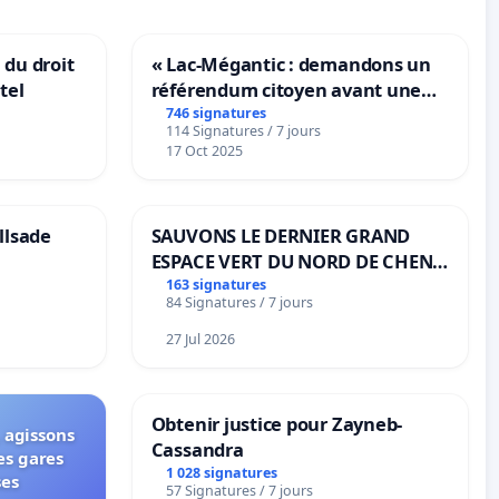
 du droit
« Lac-Mégantic : demandons un
tel
référendum citoyen avant une
transformation irréversible de
746 signatures
114 Signatures / 7 jours
notre territoire »
17 Oct 2025
llsade
SAUVONS LE DERNIER GRAND
ESPACE VERT DU NORD DE CHENE-
BOUGERIES
163 signatures
84 Signatures / 7 jours
27 Jul 2026
Obtenir justice pour Zayneb-
 agissons
Cassandra
es gares
1 028 signatures
ses
57 Signatures / 7 jours