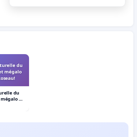
turelle du
et mégalo
Roseau!
urelle du
t mégalo du