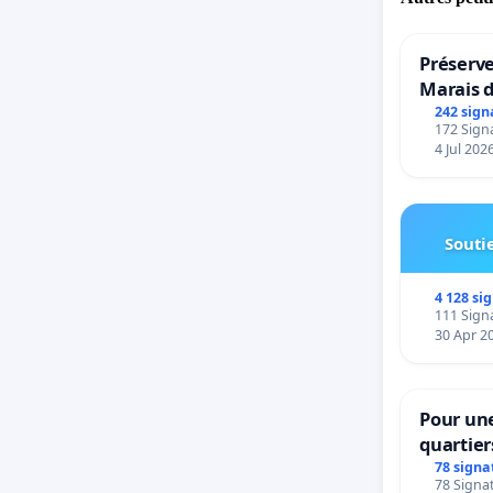
Préserve
Marais 
242 sign
172 Signa
4 Jul 202
Soutie
4 128 si
111 Signa
30 Apr 2
Pour une
quartier
Beauval 
78 signa
78 Signat