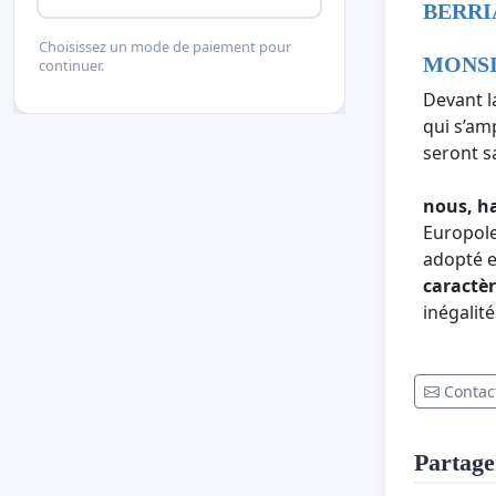
BERRI
Choisissez un mode de paiement pour
MONSI
continuer.
Devant l
qui s’am
seront s
nous, h
Europol
adopté 
caractè
inégalité
Contact
Partager