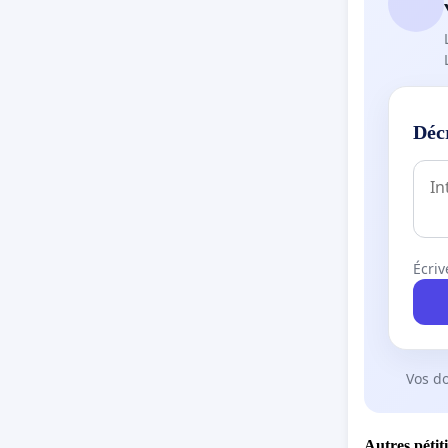
Déc
Écriv
Vos d
Autres pétit