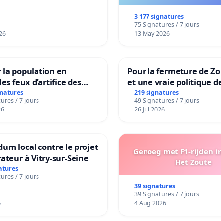
ng van de wijken
ek en Het Voor
3 177 signatures
75 Signatures / 7 jours
26
13 May 2026
 la population en
Pour la fermeture de Z
les feux d’artifice des
et une vraie politique d
la dépendance
gnatures
219 signatures
ures / 7 jours
49 Signatures / 7 jours
26
26 Jul 2026
um local contre le projet
Genoeg met F1-rijden i
rateur à Vitry-sur-Seine
Het Zoute
atures
ures / 7 jours
39 signatures
39 Signatures / 7 jours
6
4 Aug 2026