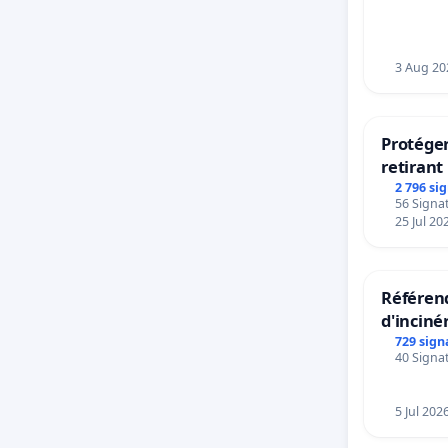
bedieni
Strombe
3 Aug 20
Protéger
retirant 
rayons
2 796 si
56 Signat
25 Jul 20
Référend
d'inciné
729 sign
40 Signat
5 Jul 202