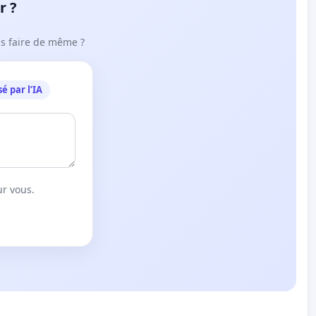
r ?
ous faire de même ?
é par l’IA
ur vous.