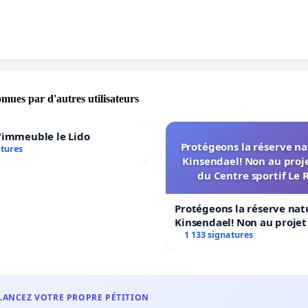
omues par d'autres utilisateurs
'immeuble le Lido
Protégeons la réserve na
atures
Kinsendael! Non au proj
du Centre sportif Le 
Protégeons la réserve nat
Kinsendael! Non au proje
Centre sportif Le Roseau!
1 133 signatures
LANCEZ VOTRE PROPRE PÉTITION