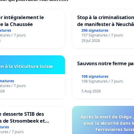
r intégralement le
Stop à la criminalisation
de la Chaussée
de manifester à Neuchâ
atures
296 signatures
tures / 7 jours
157 Signatures / 7 jours
6
29 Jul 2026
Sauvons notre ferme pa
n à la Viticulture Suisse
108 signatures
gnatures
108 Signatures / 7 jours
tures / 7 jours
026
5 Aug 2026
 desserte STIB des
Après la mort de Diégo ,
s de Stroombeek et
pour la sécurité dans l
- Voor een MIVB-
tures
Ferroviaires Suis
ures / 7 jours