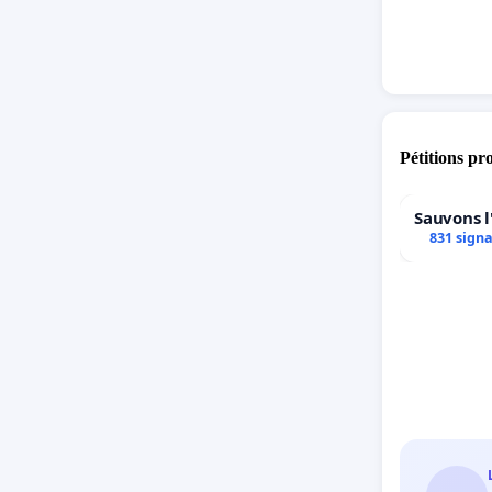
Pétitions pr
Sauvons l
831 sign