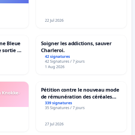
22 Jul 2026
one Bleue
Soigner les addictions, sauver
e sortie de
Charleroi.
42 signatures
42 Signatures / 7 jours
1 Aug 2026
Pétition contre le nouveau mode
n Knokke-
de rémunération des céréales
panifiables de Swiss granum basé
339 signatures
35 Signatures / 7 jours
sur la teneur en protéines
27 Jul 2026