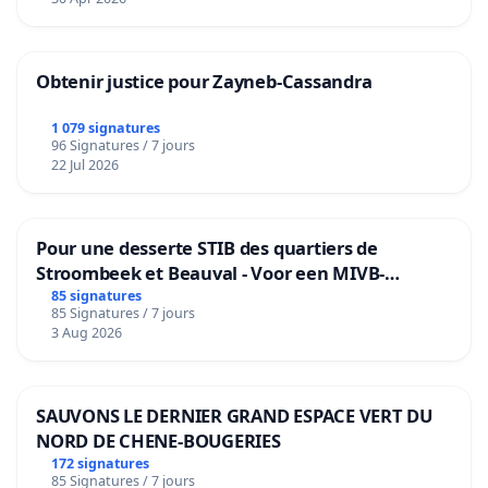
Obtenir justice pour Zayneb-Cassandra
1 079 signatures
96 Signatures / 7 jours
22 Jul 2026
Pour une desserte STIB des quartiers de
Stroombeek et Beauval - Voor een MIVB-
bediening van de wijken Strombeek en Het
85 signatures
85 Signatures / 7 jours
Voor
3 Aug 2026
SAUVONS LE DERNIER GRAND ESPACE VERT DU
NORD DE CHENE-BOUGERIES
172 signatures
85 Signatures / 7 jours