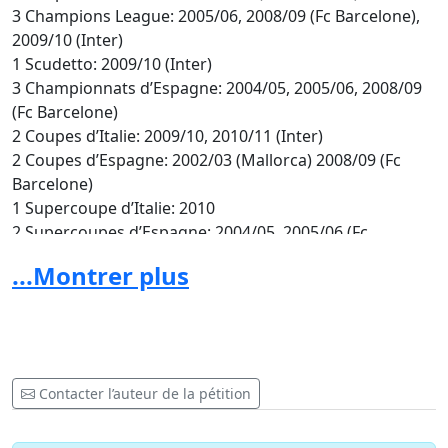
3 Champions League: 2005/06, 2008/09 (Fc Barcelone),
2009/10 (Inter)
1 Scudetto: 2009/10 (Inter)
3 Championnats d’Espagne: 2004/05, 2005/06, 2008/09
(Fc Barcelone)
2 Coupes d’Italie: 2009/10, 2010/11 (Inter)
2 Coupes d’Espagne: 2002/03 (Mallorca) 2008/09 (Fc
Barcelone)
1 Supercoupe d’Italie: 2010
2 Supercoupes d’Espagne: 2004/05, 2005/06 (Fc
Barcelone)
...Montrer plus
2 CAN: 2000, 2002 (Cameroun)
Médaillé d’or aux J.O: 2000 (Cameroun)
Avec tous ces acquis, par cette petition, nous invitons
les amoureux du ballon rond, les fans de Samuel Eto'o
Fils, les amis du Cameroun à dire non à cette décision
Contacter l’auteur de la pétition
du goléador camerounais. Le cameroun a encore
besoin de lui et de ses services. Quitter l'équipe