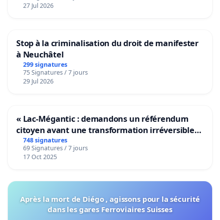
27 Jul 2026
Stop à la criminalisation du droit de manifester
à Neuchâtel
299 signatures
75 Signatures / 7 jours
29 Jul 2026
« Lac-Mégantic : demandons un référendum
citoyen avant une transformation irréversible
de notre territoire »
748 signatures
69 Signatures / 7 jours
17 Oct 2025
Après la mort de Diégo , agissons pour la sécurité
dans les gares Ferroviaires Suisses