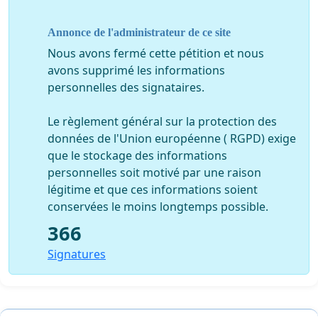
nationale de football du Cameroun de la sorte, c'est
quitter les lions indomptables par la petite porte et
Annonce de l'administrateur de ce site
l'histoire retiendra qu'il a été le seul à quitter cette
formation qui a fait rêver le Cameroun de la triste
Nous avons fermé cette pétition et nous
manière
avons supprimé les informations
Fait à Mvomeka'a le 10/09/2013
personnelles des signataires.
Patrice Faboulos, Citoyen camerounais, amoureux du
Le règlement général sur la protection des
ballon rond
données de l'Union européenne ( RGPD) exige
que le stockage des informations
personnelles soit motivé par une raison
légitime et que ces informations soient
conservées le moins longtemps possible.
366
Signatures