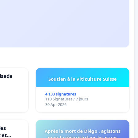
lsade
Soutien à la Viticulture Suisse
4 133 signatures
110 Signatures / 7 jours
30 Apr 2026
des
Après la mort de Diégo , agissons
 et
pour la sécurité dans les gares