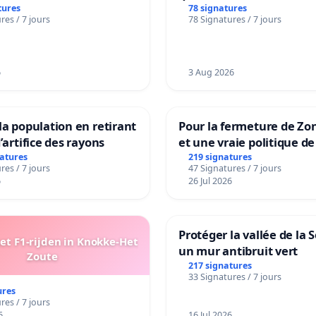
ES
Beauval - Voor een MIVB
tures
78 signatures
res / 7 jours
78 Signatures / 7 jours
bediening van de wijken
Strombeek en Het Voor
6
3 Aug 2026
la population en retirant
Pour la fermeture de Zo
’artifice des rayons
et une vraie politique de
la dépendance
natures
219 signatures
res / 7 jours
47 Signatures / 7 jours
6
26 Jul 2026
Protéger la vallée de la 
t F1-rijden in Knokke-Het
un mur antibruit vert
Zoute
217 signatures
33 Signatures / 7 jours
ures
res / 7 jours
6
16 Jul 2026