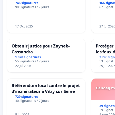
transformation irréversible de
BOUGERI
746 signatures
166 signa
98 Signatures / 7 jours
87 Signatu
notre territoire »
17 Oct 2025
27 Jul 202
Obtenir justice pour Zayneb-
Protéger 
Cassandra
les feux d
1 028 signatures
2 796 sig
55 Signatures / 7 jours
53 Signatu
22 Jul 2026
25 Jul 202
Référendum local contre le projet
Genoeg me
d'incinérateur à Vitry-sur-Seine
729 signatures
40 Signatures / 7 jours
39 signat
39 Signatu
5 Jul 2026
4 Aug 202