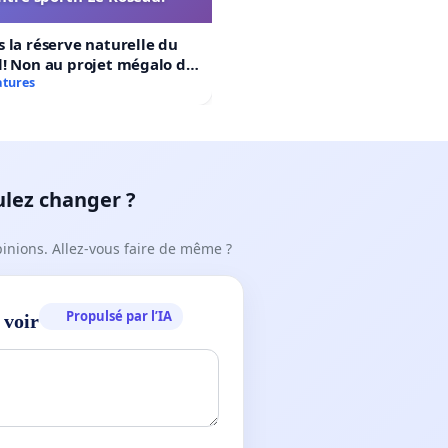
 la réserve naturelle du
! Non au projet mégalo du
rtif Le Roseau!
atures
ulez changer ?
pinions. Allez-vous faire de même ?
Propulsé par l’IA
 voir