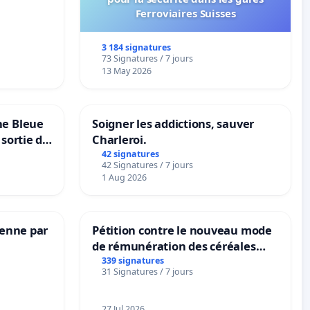
-
Ferroviaires Suisses
3 184 signatures
73 Signatures / 7 jours
13 May 2026
ne Bleue
Soigner les addictions, sauver
 sortie de
Charleroi.
42 signatures
42 Signatures / 7 jours
1 Aug 2026
Senne par
Pétition contre le nouveau mode
de rémunération des céréales
panifiables de Swiss granum basé
339 signatures
31 Signatures / 7 jours
sur la teneur en protéines
27 Jul 2026