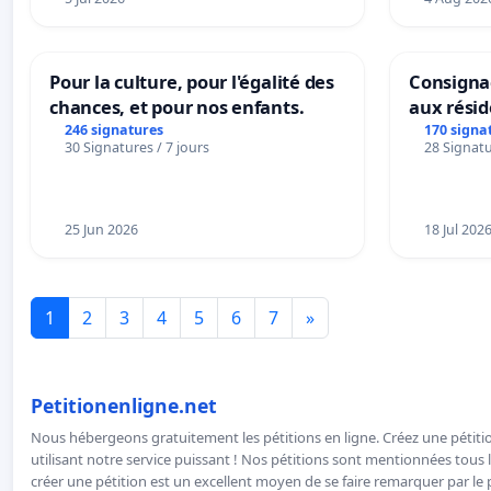
Pour la culture, pour l'égalité des
Consignac
chances, et pour nos enfants.
aux rési
246 signatures
170 signa
30 Signatures / 7 jours
28 Signatu
25 Jun 2026
18 Jul 202
1
2
3
4
5
6
7
»
Petitionenligne.net
Nous hébergeons gratuitement les pétitions en ligne. Créez une pétitio
utilisant notre service puissant ! Nos pétitions sont mentionnées tous l
créer une pétition est un excellent moyen de se faire remarquer par le p