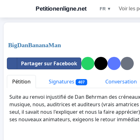
Petitionenligne.net
Voir les p
FR ▼
BigDanBananaMan
Partager sur Facebook
Pétition
Signatures
Conversation
407
Suite au renvoi injustifié de Dan Behrman des créneau
musique, nous, auditrices et auditeurs (vrais amatrice
seul, il savait nous l'expliquer et nous la faire appréci
ses nouveaux animateurs, exigeons le retour immédia