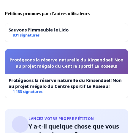
des arts et de la liberté, afin que vous nous supportiez
face à cette nouvelle Inquisition. Nous vous demandons
Pétitions promues par d'autres utilisateurs
de bien vouloir rédiger des communiqués exprimant
votre solidarité aux artistes tunisiens.
Sauvons l'immeuble le Lido
Pour avoir un impact fort et efficace, ce communiqué
831 signatures
doit être officiel et signé par un maximum de syndicats
et d’associations des différents secteurs de l’Art (arts
plastiques, cinéma, danse, théâtre, musique…)
Protégeons la réserve naturelle du Kinsendael! Non
au projet mégalo du Centre sportif Le Roseau!
Protégeons la réserve naturelle du Kinsendael! Non
Une dénonciation internationale la plus vigoureuse
au projet mégalo du Centre sportif Le Roseau!
possible qui pourrait être adressée à ce gouvernement
1 133 signatures
et qui circulerait à travers la presse et le Net
représenterait un désaveu extraordinaire qui obligera à
préserver les libertés de conscience, de création,
d'expression et la vie des artistes.
LANCEZ VOTRE PROPRE PÉTITION
Y a-t-il quelque chose que vous