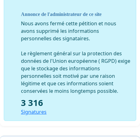
jetant ainsi en pâture les artistes à la
vindicte populaire.
Annonce de l'administrateur de ce site
Des responsables, comme l’Imam de la Zitouna,
Nous avons fermé cette pétition et nous
avons supprimé les informations
(
http://www.tuniscope.com/index.php/article/14137/actual
personnelles des signataires.
481415
), ou des chefs de groupes Salafistes, appellent
carrément au meurtre de nos artistes. Désormais, bon
Le règlement général sur la protection des
nombre d'artistes reçoivent des menaces de mort tous
données de l'Union européenne ( RGPD) exige
les jours via les réseaux sociaux, appels téléphoniques
que le stockage des informations
et SMS.
personnelles soit motivé par une raison
légitime et que ces informations soient
conservées le moins longtemps possible.
Le Syndicats des Artistes Plasticiens a annoncé dans sa
3 316
conférence de presse qu’il portait plainte contre 3
ministres, dont celui de la Culture.
Signatures
Nous vous adressons cette lettre, chers collègues, amis