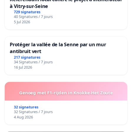
à Vitry-sur-Seine
729 signatures
Thanking you in advance for your support.
40 Signatures / 7 jours
5 Jul 2026
The Tunisian collective for Art, Culture and Freedom.
Protéger la vallée de la Senne par un mur
antibruit vert
217 signatures
34 Signatures / 7 jours
16 Jul 2026
Genoeg met F1-rijden in Knokke-Het Zoute
32 signatures
32 Signatures / 7 jours
4 Aug 2026