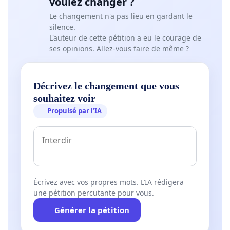
voulez changer ?
La situation est gravement critique, votre soutien et
Le changement n'a pas lieu en gardant le
votre engagement pour notre cause seront une action
silence.
des plus salutaires.
L'auteur de cette pétition a eu le courage de
ses opinions. Allez-vous faire de même ?
En vous remerciant à l’avance de votre soutien.
Décrivez le changement que vous
souhaitez voir
Propulsé par l’IA
Collectif tunisien pour l’art, la culture et les libertés
Écrivez avec vos propres mots. L’IA rédigera
une pétition percutante pour vous.
Dear Friends,
Générer la pétition