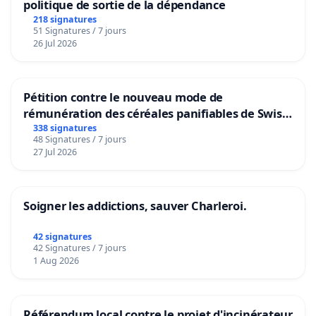
politique de sortie de la dépendance
218 signatures
51 Signatures / 7 jours
26 Jul 2026
In order for this to have a strong and efficient impact,
these releases should be official and signed by a large
number of unions and associations in the fields of Art
(visual art, cinema, dance, theatre, music…)
Pétition contre le nouveau mode de
rémunération des céréales panifiables de Swiss
granum basé sur la teneur en protéines
338 signatures
48 Signatures / 7 jours
A very vigorous international denunciation addressed
27 Jul 2026
to this government published in Newspapers and on
the Net would represent and extraordinary disavowal
which would force them to preserve freedom of
Soigner les addictions, sauver Charleroi.
conscience, creation, expression and the life of artists.
42 signatures
42 Signatures / 7 jours
1 Aug 2026
The situation is very critical and your support and
commitment for our cause would be a salutary action.
Référendum local contre le projet d'incinérateur