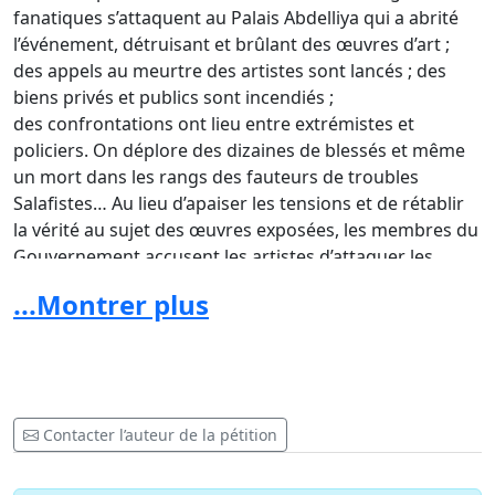
fanatiques s’attaquent au Palais Abdelliya qui a abrité
l’événement, détruisant et brûlant des œuvres d’art ;
des appels au meurtre des artistes sont lancés ; des
biens privés et publics sont incendiés ;
des confrontations ont lieu entre extrémistes et
policiers. On déplore des dizaines de blessés et même
un mort dans les rangs des fauteurs de troubles
Salafistes… Au lieu d’apaiser les tensions et de rétablir
la vérité au sujet des œuvres exposées, les membres du
Gouvernement accusent les artistes d’attaquer les
symboles de l’Islam. Nos gouvernants ne font ainsi
...Montrer plus
qu’entretenir la confusion dans l’esprit du commun du
peuple et participer à sa scission. Et pour couronner le
tout, notre propre ministre de tutelle, M. Mehdi
Mabrouk, ministre de la culture, a contribué à cette
mise à l’index des créateurs et est allé encore plus loin
Contacter l’auteur de la pétition
en décidant de fermer l’espace Abdelliya et en portant
plainte contre les organisateurs du Printemps des Arts,